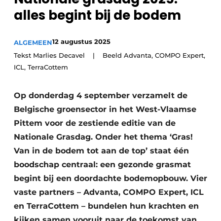
Privacy / Cookie statement
alles begint bij de bodem
Vacature aanmelden
Video’s
12 augustus 2025
ALGEMEEN
Tekst Marlies Decavel | Beeld Advanta, COMPO Expert,
ICL, TerraCottem
Op donderdag 4 september verzamelt de
Belgische groensector in het West-Vlaamse
Pittem voor de zestiende editie van de
Nationale Grasdag. Onder het thema ‘Gras!
Van in de bodem tot aan de top’ staat één
boodschap centraal: een gezonde grasmat
begint bij een doordachte bodemopbouw. Vier
vaste partners – Advanta, COMPO Expert, ICL
en TerraCottem – bundelen hun krachten en
kijken samen vooruit naar de toekomst van