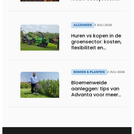
voor groenbeheer,
reiniging en bouw
ALGEMEEN
3 JULI 2026
Huren vs kopen in de
groensector: kosten,
flexibiliteit en
elektrificatie
BOMEN & PLANTEN
2 JULI 2026
Bloemenweide
aanleggen: tips van
Advanta voor meer
kleur en biodiversiteit
in de tuin