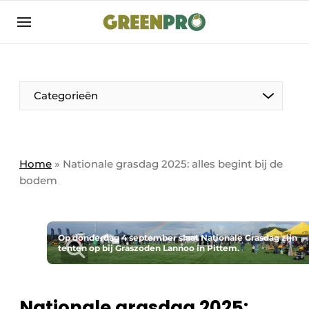
Aanmelden
Algemene voorwaarden
Bedrijven
Aanmelden
Bedankt voor de aanmelding
Categorieën
Bedrijven
Contact
Direct contact
Home
»
Nationale grasdag 2025: alles begint bij de
bodem
Evenement aanmelden
GreenPro | Platform voor de tuin- en
groenprofessional
Op donderdag 4 september slaat Nationale Grasdag zijn
Meest gelezen
tenten op bij Graszoden Lannoo in Pittem.
Nieuwsbrief
Podcasts
Nationale grasdag 2025: