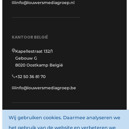
info@louwersmediagroep.nl
KANTOOR BELGIË
Kapellestraat 132/1
Gebouw G
8020 Oostkamp België
+32 50 36 81 70
info@louwersmediagroep.be
Wij gebruiken cookies. Daarmee analyseren we
www.louwersmediagroep.com
het gebruik van de website en verbeteren we
© 1987 - 2026 Louwersmediagroep.