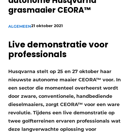
autonome Husqvarna
Privacy / Cookie statement
grasmaaier CEORA™
Vacature aanmelden
Video’s
21 oktober 2021
ALGEMEEN
Live demonstratie voor
professionals
Husqvarna stelt op 25 en 27 oktober haar
nieuwste autonome maaier CEORA™ voor. In
een sector die momenteel overheerst wordt
door zware, conventionele, handbediende
dieselmaaiers, zorgt CEORA™ voor een ware
revolutie. Tijdens een live demonstratie op
twee golfterreinen ervaren professionals wat
deze langverwachte oplossing voor