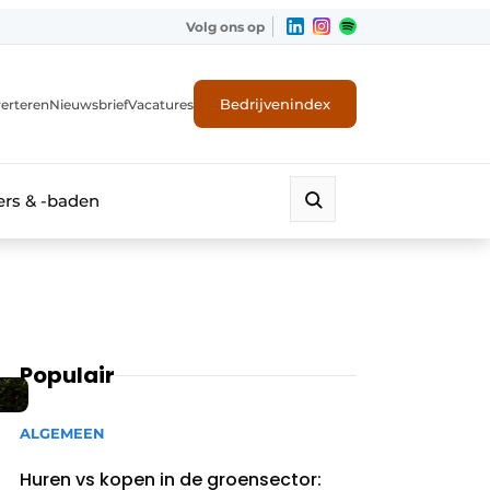
Volg ons op
Bedrijvenindex
erteren
Nieuwsbrief
Vacatures
rs & -baden
Populair
ALGEMEEN
Huren vs kopen in de groensector: