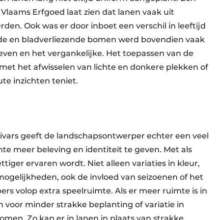
Vlaams Erfgoed laat zien dat lanen vaak uit
. Ook was er door inboet een verschil in leeftijd
nde en bladverliezende bomen werd bovendien vaak
leven en het vergankelijke. Het toepassen van de
l met het afwisselen van lichte en donkere plekken of
ute inzichten teniet.
ultivars geeft de landschapsontwerper echter een veel
e meer beleving en identiteit te geven. Met als
tiger ervaren wordt. Niet alleen variaties in kleur,
mogelijkheden, ook de invloed van seizoenen of het
rs volop extra speelruimte. Als er meer ruimte is in
voor minder strakke beplanting of variatie in
men. Zo kan er in lanen in plaats van strakke