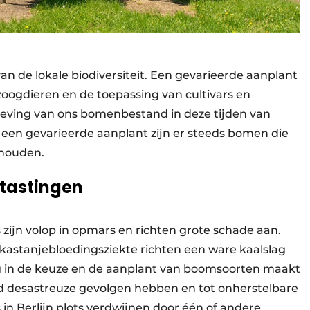
van de lokale biodiversiteit. Een gevarieerde aanplant
zoogdieren en de toepassing van cultivars en
leving van ons bomenbestand in deze tijden van
 een gevarieerde aanplant zijn er steeds bomen die
 houden.
ntastingen
zijn volop in opmars en richten grote schade aan.
 kastanjebloedingsziekte richten een ware kaalslag
ng in de keuze en de aanplant van boomsoorten maakt
ijd desastreuze gevolgen hebben en tot onherstelbare
es in Berlijn plots verdwijnen door één of andere