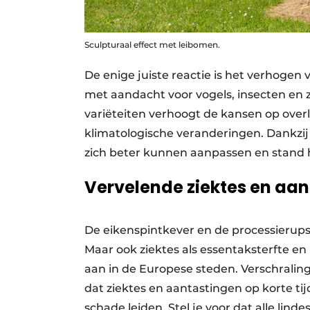
Sculpturaal effect met leibomen.
De enige juiste reactie is het verhogen 
met aandacht voor vogels, insecten en 
variëteiten verhoogt de kansen op over
klimatologische veranderingen. Dankzij
zich beter kunnen aanpassen en stand
Vervelende ziektes en aa
De eikenspintkever en de processierups 
Maar ook ziektes als essentaksterfte en
aan in de Europese steden. Verschrali
dat ziektes en aantastingen op korte t
schade leiden. Stel je voor dat alle lind