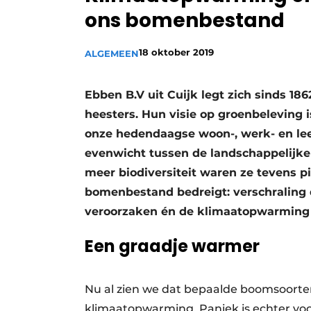
ons bomenbestand
Vacature aanmelden
Video’s
18 oktober 2019
ALGEMEEN
Ebben B.V uit Cuijk legt zich sinds 1
heesters. Hun visie op groenbeleving i
onze hedendaagse woon-, werk- en lee
evenwicht tussen de landschappelijke
meer biodiversiteit waren ze tevens pi
bomenbestand bedreigt: verschraling d
veroorzaken én de klimaatopwarming d
Een graadje warmer
Nu al zien we dat bepaalde boomsoorte
klimaatopwarming. Paniek is echter voo