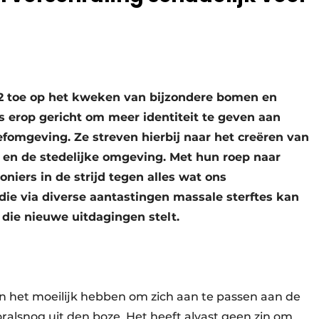
862 toe op het kweken van bijzondere bomen en
s erop gericht om meer identiteit te geven aan
fomgeving. Ze streven hierbij naar het creëren van
 en de stedelijke omgeving. Met hun roep naar
oniers in de strijd tegen alles wat ons
ie via diverse aantastingen massale sterftes kan
ie nieuwe uitdagingen stelt.
n het moeilijk hebben om zich aan te passen aan de
ralsnog uit den boze. Het heeft alvast geen zin om