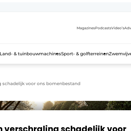
Magazines
Podcasts
Video’s
Adv
anmelding
Land- & tuinbouwmachines
Sport- & golfterreinen
Zwemvijve
g schadelijk voor ons bomenbestand
n groenprofessional
verschraling schadelijk voor