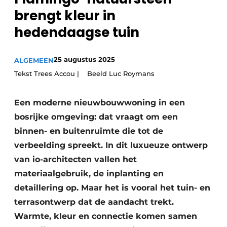
Privacy / Cookie statement
brengt kleur in
Vacature aanmelden
hedendaagse tuin
Video’s
25 augustus 2025
ALGEMEEN
Tekst Trees Accou | Beeld Luc Roymans
Een moderne nieuwbouwwoning in een
bosrijke omgeving: dat vraagt om een
binnen- en buitenruimte die tot de
verbeelding spreekt. In dit luxueuze ontwerp
van io-architecten vallen het
materiaalgebruik, de inplanting en
detaillering op. Maar het is vooral het tuin- en
terrasontwerp dat de aandacht trekt.
Warmte, kleur en connectie komen samen