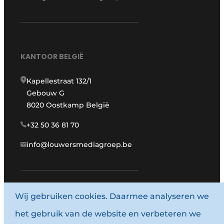
KANTOOR BELGIË
Kapellestraat 132/1
Gebouw G
8020 Oostkamp België
+32 50 36 81 70
info@louwersmediagroep.be
www.louwersmediagroep.com
Wij gebruiken cookies. Daarmee analyseren we
het gebruik van de website en verbeteren we
© 1987 - 2026 Louwersmediagroep.