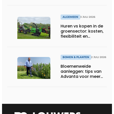
reiniging en bouw
ALGEMEEN
3 JULI 2026
Huren vs kopen in de
groensector: kosten,
flexibiliteit en
elektrificatie
BOMEN & PLANTEN
2 JULI 2026
Bloemenweide
aanleggen: tips van
Advanta voor meer
kleur en biodiversiteit
in de tuin