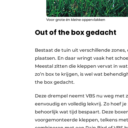
Voor grote én kleine oppervlakken
Out of the box gedacht
Bestaat de tuin uit verschillende zone
plaatsen. En daar wringt vaak het schoe
Meestal zitten die kleppen vervat in wa
zo’n box te krijgen, is wel wat behendighe
the box gedacht.
Deze drempel neemt VBS nu weg met z
eenvoudig en volledig lekvrij. Zo hoef j
behoorlijk wat tijd bespaart. Deze boxen
voorgemonteerde kleppen, telkens met 
combineren met een Rain Bird of VBS h