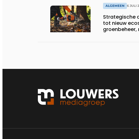
ALGEMEEN
6 JULI 
Strategische a
tot nieuw eco
groenbeheer, 