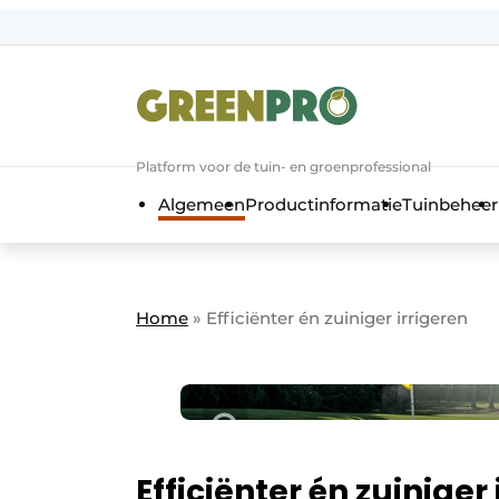
Aanmelden
Algemene voorwaarden
Bedrijven
Aanmelden
Bedankt voor de a
Platform voor de tuin- en groenprofessional
Bedrijven
Algemeen
Productinformatie
Tuinbeheer
Contact
Direct contact
Evenement aanmelden
Home
»
Efficiënter én zuiniger irrigeren
GreenPro | Platform voor de tuin- e
Meest gelezen
Nieuwsbrief
Podcasts
Efficiënter én zuiniger
Privacy / Cookie statement