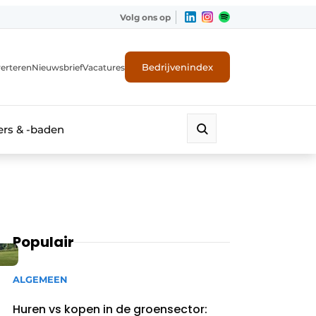
Volg ons op
Bedrijvenindex
erteren
Nieuwsbrief
Vacatures
rs & -baden
Populair
ALGEMEEN
Huren vs kopen in de groensector: