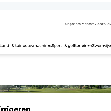
Magazines
Podcasts
Video’s
Adv
anmelding
Land- & tuinbouwmachines
Sport- & golfterreinen
Zwemvijve
n groenprofessional
 irrigeren