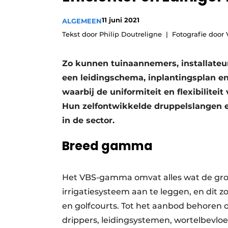
Vacature aanmelden
11 juni 2021
ALGEMEEN
Video’s
Tekst door Philip Doutreligne
Fotografie door
Zo kunnen tuinaannemers, installateu
een leidingschema, inplantingsplan en
waarbij de uniformiteit en flexibilitei
Hun zelfontwikkelde druppelslangen en
in de sector.
Breed gamma
Het VBS-gamma omvat alles wat de groe
irrigatiesysteem aan te leggen, en dit z
en golfcourts. Tot het aanbod behoren
drippers, leidingsystemen, wortelbevloe