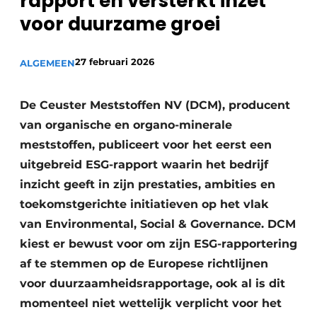
rapport en versterkt inzet
Privacy / Cookie statement
voor duurzame groei
Vacature aanmelden
Video’s
27 februari 2026
ALGEMEEN
De Ceuster Meststoffen NV (DCM), producent
van organische en organo-minerale
meststoffen, publiceert voor het eerst een
uitgebreid ESG-rapport waarin het bedrijf
inzicht geeft in zijn prestaties, ambities en
toekomstgerichte initiatieven op het vlak
van Environmental, Social & Governance. DCM
kiest er bewust voor om zijn ESG-rapportering
af te stemmen op de Europese richtlijnen
voor duurzaamheidsrapportage, ook al is dit
momenteel niet wettelijk verplicht voor het