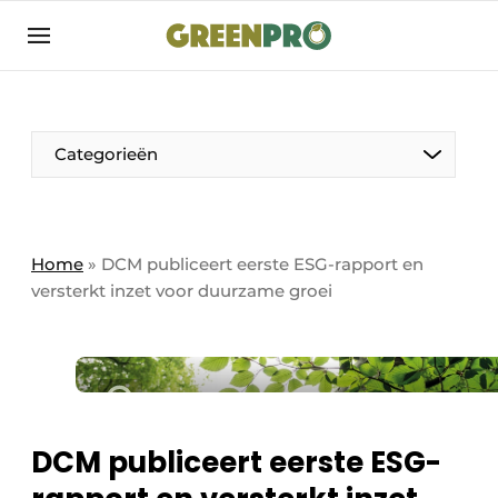
Aanmelden
Algemene voorwaarden
Bedrijven
Aanmelden
Bedankt voor de aanmelding
Categorieën
Bedrijven
Contact
Direct contact
Home
»
DCM publiceert eerste ESG-rapport en
versterkt inzet voor duurzame groei
Evenement aanmelden
GreenPro | Platform voor de tuin- en
groenprofessional
Meest gelezen
Nieuwsbrief
DCM publiceert eerste ESG-
Podcasts