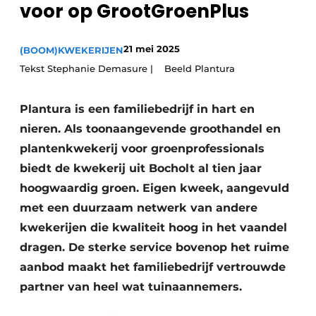
voor op GrootGroenPlus
Privacy / Cookie statement
Vacature aanmelden
21 mei 2025
(BOOM)KWEKERIJEN
Video’s
Tekst Stephanie Demasure | Beeld Plantura
Plantura is een familiebedrijf in hart en
nieren. Als toonaangevende groothandel en
plantenkwekerij voor groenprofessionals
biedt de kwekerij uit Bocholt al tien jaar
hoogwaardig groen. Eigen kweek, aangevuld
met een duurzaam netwerk van andere
kwekerijen die kwaliteit hoog in het vaandel
dragen. De sterke service bovenop het ruime
aanbod maakt het familiebedrijf vertrouwde
partner van heel wat tuinaannemers.