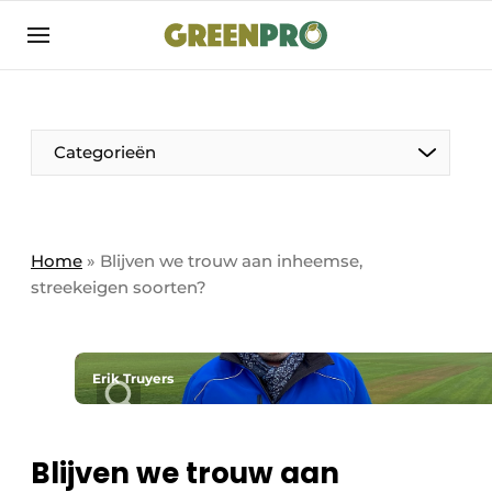
Aanmelden
Algemene voorwaarden
Bedrijven
Aanmelden
Bedankt voor de aanmelding
Categorieën
Bedrijven
Contact
Direct contact
Home
»
Blijven we trouw aan inheemse,
streekeigen soorten?
Evenement aanmelden
GreenPro | Platform voor de tuin- en
groenprofessional
Erik Truyers
Meest gelezen
Nieuwsbrief
Blijven we trouw aan
Podcasts