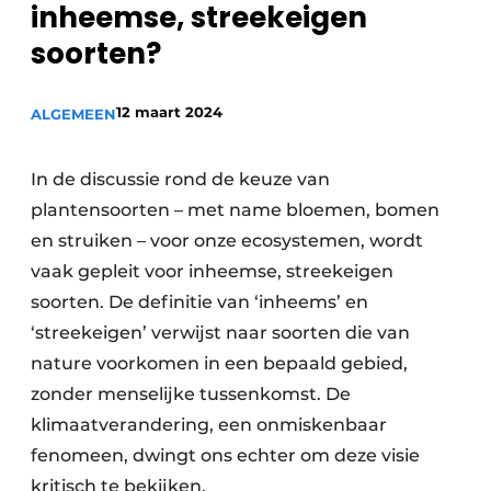
inheemse, streekeigen
Privacy / Cookie statement
soorten?
Vacature aanmelden
Video’s
12 maart 2024
ALGEMEEN
In de discussie rond de keuze van
plantensoorten – met name bloemen, bomen
en struiken – voor onze ecosystemen, wordt
vaak gepleit voor inheemse, streekeigen
soorten. De definitie van ‘inheems’ en
‘streekeigen’ verwijst naar soorten die van
nature voorkomen in een bepaald gebied,
zonder menselijke tussenkomst. De
klimaatverandering, een onmiskenbaar
fenomeen, dwingt ons echter om deze visie
kritisch te bekijken.