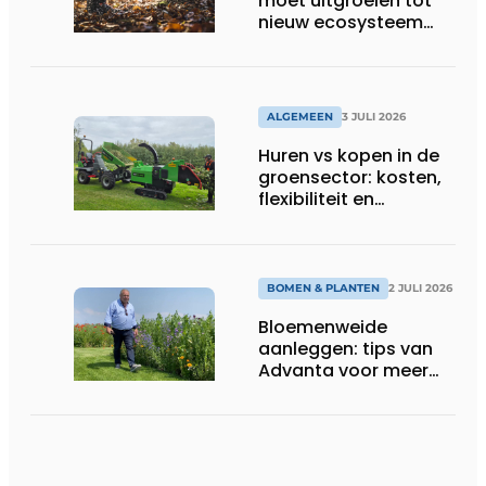
moet uitgroeien tot
nieuw ecosysteem
voor groenbeheer,
reiniging en bouw
ALGEMEEN
3 JULI 2026
Huren vs kopen in de
groensector: kosten,
flexibiliteit en
elektrificatie
BOMEN & PLANTEN
2 JULI 2026
Bloemenweide
aanleggen: tips van
Advanta voor meer
kleur en biodiversiteit
in de tuin