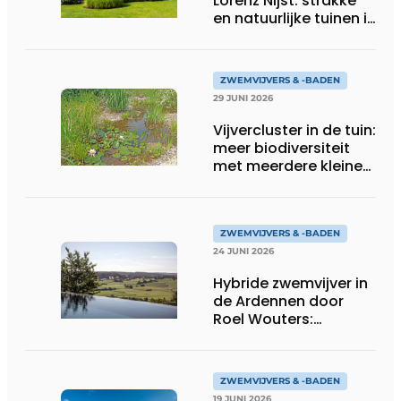
Lorenz Nijst: strakke
en natuurlijke tuinen in
perfecte balans
ZWEMVIJVERS & -BADEN
29 JUNI 2026
Vijvercluster in de tuin:
meer biodiversiteit
met meerdere kleine
vijvers
ZWEMVIJVERS & -BADEN
24 JUNI 2026
Hybride zwemvijver in
de Ardennen door
Roel Wouters:
natuurlijk design met
infinity-effect
ZWEMVIJVERS & -BADEN
19 JUNI 2026