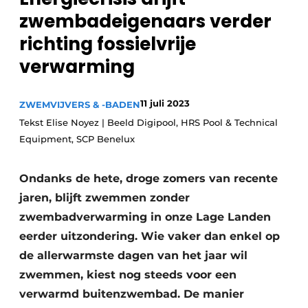
Privacy / Cookie statement
zwembadeigenaars verder
Vacature aanmelden
richting fossielvrije
Video’s
verwarming
11 juli 2023
ZWEMVIJVERS & -BADEN
Tekst Elise Noyez | Beeld Digipool, HRS Pool & Technical
Equipment, SCP Benelux
Ondanks de hete, droge zomers van recente
jaren, blijft zwemmen zonder
zwembadverwarming in onze Lage Landen
eerder uitzondering. Wie vaker dan enkel op
de allerwarmste dagen van het jaar wil
zwemmen, kiest nog steeds voor een
verwarmd buitenzwembad. De manier