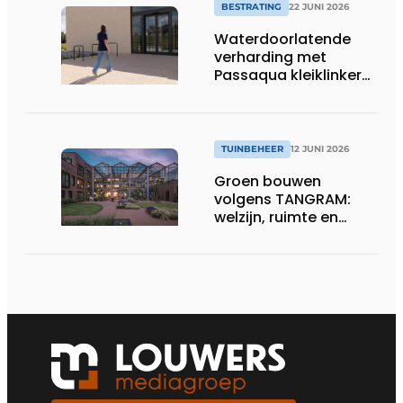
BESTRATING
22 JUNI 2026
Waterdoorlatende
verharding met
Passaqua kleiklinkers:
duurzame oplossing
voor terras en oprit
TUINBEHEER
12 JUNI 2026
Groen bouwen
volgens TANGRAM:
welzijn, ruimte en
waarde centraal