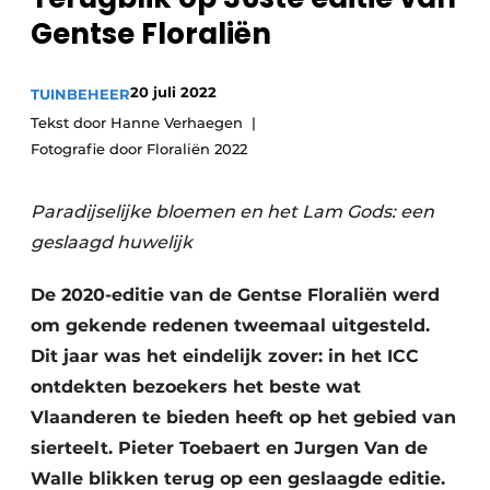
Privacy / Cookie statement
Gentse Floraliën
Vacature aanmelden
Video’s
20 juli 2022
TUINBEHEER
Tekst door Hanne Verhaegen
Fotografie door Floraliën 2022
Paradijselijke bloemen en het Lam Gods: een
geslaagd huwelijk
De 2020-editie van de Gentse Floraliën werd
om gekende redenen tweemaal uitgesteld.
Dit jaar was het eindelijk zover: in het ICC
ontdekten bezoekers het beste wat
Vlaanderen te bieden heeft op het gebied van
sierteelt. Pieter Toebaert en Jurgen Van de
Walle blikken terug op een geslaagde editie.