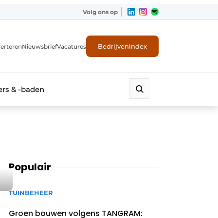
Volg ons op
Bedrijvenindex
erteren
Nieuwsbrief
Vacatures
rs & -baden
Populair
TUINBEHEER
Groen bouwen volgens TANGRAM: