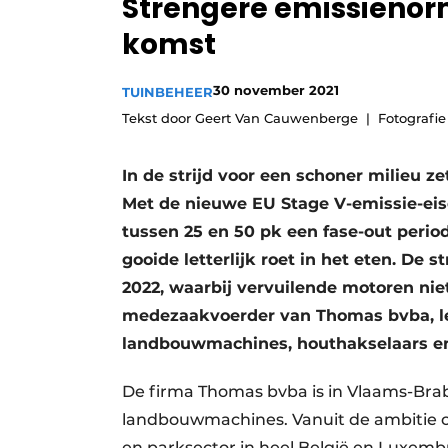
Strengere emissienor
Vacature aanmelden
komst
Video’s
30 november 2021
TUINBEHEER
Tekst door Geert Van Cauwenberge
Fotografi
In de strijd voor een schoner milieu z
Met de nieuwe EU Stage V-emissie-ei
tussen 25 en 50 pk een fase-out period
gooide letterlijk roet in het eten. De
2022, waarbij vervuilende motoren n
medezaakvoerder van Thomas bvba, leg
landbouwmachines, houthakselaars en
De firma Thomas bvba is in Vlaams-Bra
landbouwmachines. Vanuit de ambitie om t
en parksector in heel België en Luxembur