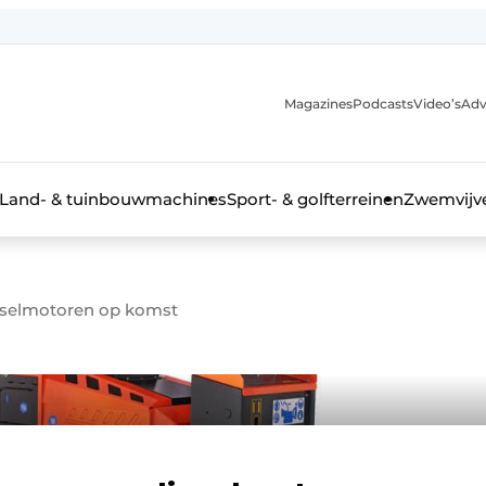
Magazines
Podcasts
Video’s
Adv
anmelding
Land- & tuinbouwmachines
Sport- & golfterreinen
Zwemvijve
eselmotoren op komst
n groenprofessional