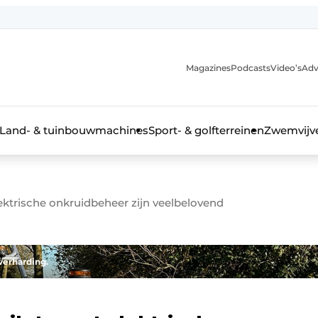
Magazines
Podcasts
Video’s
Adv
anmelding
Land- & tuinbouwmachines
Sport- & golfterreinen
Zwemvijve
lektrische onkruidbeheer zijn veelbelovend
n groenprofessional
verharding.