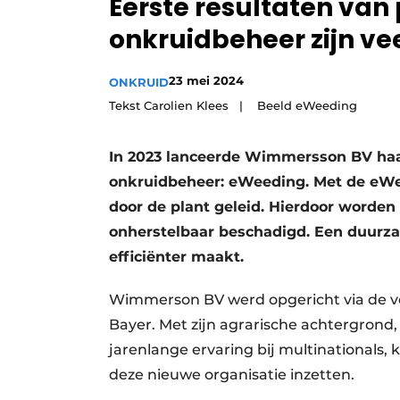
Eerste resultaten van 
Vacature aanmelden
onkruidbeheer zijn v
Video’s
23 mei 2024
ONKRUID
Tekst Carolien Klees | Beeld eWeeding
In 2023 lanceerde Wimmersson BV haa
onkruidbeheer: eWeeding. Met de eWee
door de plant geleid. Hierdoor worden 
onherstelbaar beschadigd. Een duurz
efficiënter maakt.
Wimmerson BV werd opgericht via de ve
Bayer. Met zijn agrarische achtergrond,
jarenlange ervaring bij multinationals, 
deze nieuwe organisatie inzetten.