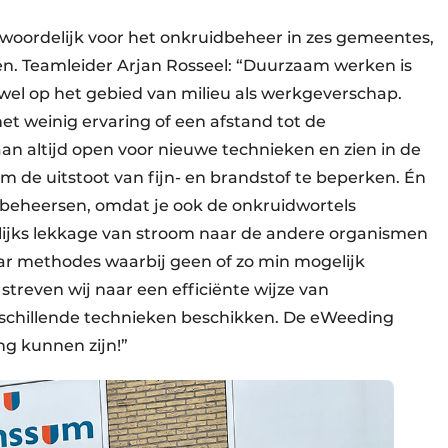
oordelijk voor het onkruidbeheer in zes gemeentes,
 Teamleider Arjan Rosseel: “Duurzaam werken is
el op het gebied van milieu als werkgeverschap.
t weinig ervaring of een afstand tot de
an altijd open voor nieuwe technieken en zien in de
de uitstoot van fijn- en brandstof te beperken. Én
e beheersen, omdat je ook de onkruidwortels
welijks lekkage van stroom naar de andere organismen
ar methodes waarbij geen of zo min mogelijk
treven wij naar een efficiënte wijze van
rschillende technieken beschikken. De eWeeding
ing kunnen zijn!”