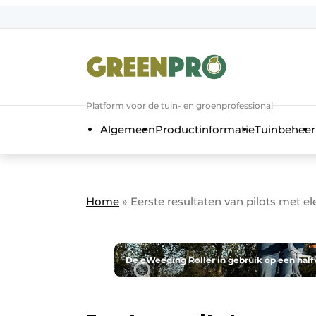
Aanmelden
Algemene voorwaarden
Bedrijven
Aanmelden
Bedankt voor de a
Platform voor de tuin- en groenprofessional
Bedrijven
Algemeen
Productinformatie
Tuinbeheer
Contact
Direct contact
Evenement aanmelden
Home
»
Eerste resultaten van pilots met e
GreenPro | Platform voor de tuin- e
Meest gelezen
Nieuwsbrief
De eWeeding Roller in gebruik op een half
Podcasts
Privacy / Cookie statement