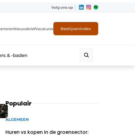
Volg ons op
Bedrijvenindex
erteren
Nieuwsbrief
Vacatures
rs & -baden
Populair
ALGEMEEN
Huren vs kopen in de groensector: