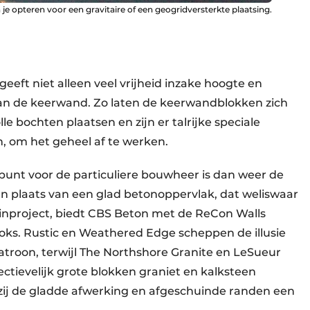
e opteren voor een gravitaire of een geogridversterkte plaatsing.
eft niet alleen veel vrijheid inzake hoogte en
an de keerwand. Zo laten de keerwandblokken zich
le bochten plaatsen en zijn er talrijke speciale
n, om het geheel af te werken.
spunt voor de particuliere bouwheer is dan weer de
 In plaats van een glad betonoppervlak, dat weliswaar
uinproject, biedt CBS Beton met de ReCon Walls
ooks. Rustic en Weathered Edge scheppen de illusie
patroon, terwijl The Northshore Granite en LeSueur
ctievelijk grote blokken graniet en kalksteen
nkzij de gladde afwerking en afgeschuinde randen een