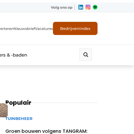
Volg ons op
Bedrijvenindex
erteren
Nieuwsbrief
Vacatures
rs & -baden
Populair
TUINBEHEER
Groen bouwen volgens TANGRAM: