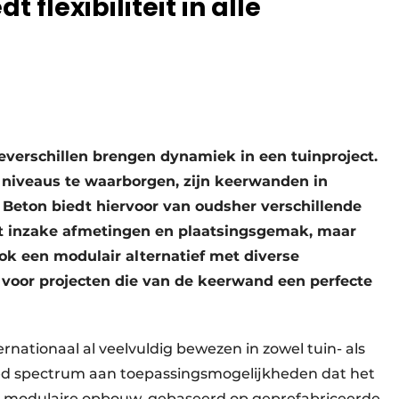
flexibiliteit in alle
everschillen brengen dynamiek in een tuinproject.
e niveaus te waarborgen, zijn keerwanden in
S Beton biedt hiervoor van oudsher verschillende
eit inzake afmetingen en plaatsingsgemak, maar
ok een modulair alternatief met diverse
 voor projecten die van de keerwand een perfecte
rnationaal al veelvuldig bewezen in zowel tuin- als
eed spectrum aan toepassingsmogelijkheden dat het
jn modulaire opbouw, gebaseerd op geprefabriceerde