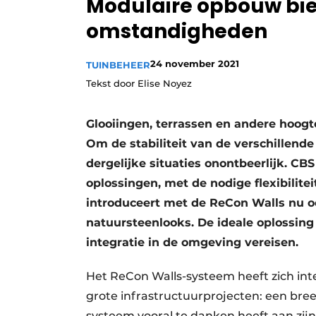
Modulaire opbouw biedt 
Vacature aanmelden
omstandigheden
Video’s
24 november 2021
TUINBEHEER
Tekst door Elise Noyez
Glooiingen, terrassen en andere hoogt
Om de stabiliteit van de verschillend
dergelijke situaties onontbeerlijk. CB
oplossingen, met de nodige flexibilit
introduceert met de ReCon Walls nu o
natuursteenlooks. De ideale oplossing
integratie in de omgeving vereisen.
Het ReCon Walls-systeem heeft zich inte
grote infrastructuurprojecten: een br
systeem vooral te danken heeft aan zi