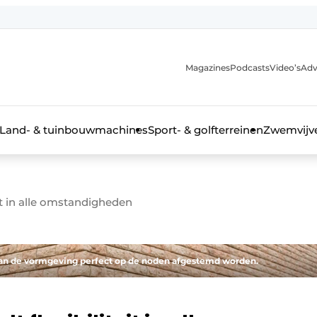
Magazines
Podcasts
Video’s
Adv
anmelding
Land- & tuinbouwmachines
Sport- & golfterreinen
Zwemvijve
it in alle omstandigheden
n groenprofessional
kan de vormgeving perfect op de noden afgestemd worden.