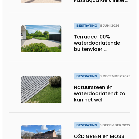
Passaqua kleiklinkers:
duurzame oplossing
voor terras en oprit
BESTRATING
11 JUNI 2026
Terradec 100%
waterdoorlatende
buitenvloer:
duurzaam alternatief
voor klinkers en beton
BESTRATING
8 DECEMBER 2025
Natuursteen én
waterdoorlatend: zo
kan het wél
BESTRATING
5 DECEMBER 2025
O2D GREEN en MOSS: