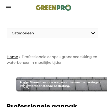
Aanmelden
Algemene voorwaarden
Bedrijven
Aanmelden
Bedankt voor de aanmelding
Categorieën
Bedrijven
Contact
Direct contact
Home
»
Professionele aanpak grondbedekking en
waterbeheer in moeilijke tijden
Evenement aanmelden
GreenPro | Platform voor de tuin- en
groenprofessional
Hydro Store+ baant de weg voor nieuwe toepassingen
Meest gelezen
van waterdoorlatende bestrating.
Nieuwsbrief
Podcasts
Professionele aanpak