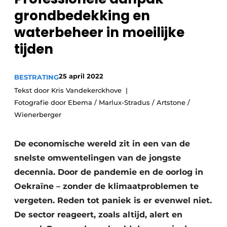
Privacy / Cookie statement
grondbedekking en
Vacature aanmelden
waterbeheer in moeilijke
Video’s
tijden
25 april 2022
BESTRATING
Tekst door Kris Vandekerckhove
Fotografie door Ebema / Marlux-Stradus / Artstone /
Wienerberger
De economische wereld zit in een van de
snelste omwentelingen van de jongste
decennia. Door de pandemie en de oorlog in
Oekraïne – zonder de klimaatproblemen te
vergeten. Reden tot paniek is er evenwel niet.
De sector reageert, zoals altijd, alert en