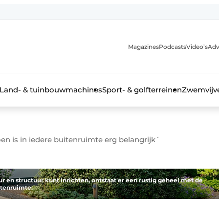
Magazines
Podcasts
Video’s
Adv
anmelding
Land- & tuinbouwmachines
Sport- & golfterreinen
Zwemvijve
en is in iedere buitenruimte erg belangrijk´
n groenprofessional
r en structuur kunt inrichten, ontstaat er een rustig geheel met de
itenruimte.