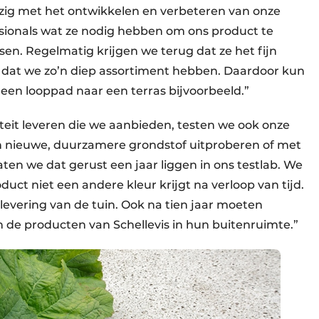
ezig met het ontwikkelen en verbeteren van onze
ionals wat ze nodig hebben om ons product te
en. Regelmatig krijgen we terug dat ze het fijn
en dat we zo’n diep assortiment hebben. Daardoor kun
een looppad naar een terras bijvoorbeeld.”
iteit leveren die we aanbieden, testen we ook onze
 nieuwe, duurzamere grondstof uitproberen of met
en we dat gerust een jaar liggen in ons testlab. We
uct niet een andere kleur krijgt na verloop van tijd.
plevering van de tuin. Ook na tien jaar moeten
e producten van Schellevis in hun buitenruimte.”