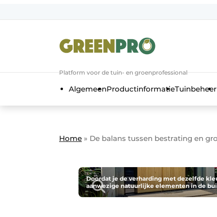
Aanmelden
Algemene voorwaarden
Bedrijven
Aanmelden
Bedankt voor de a
Platform voor de tuin- en groenprofessional
Bedrijven
Algemeen
Productinformatie
Tuinbeheer
Contact
Direct contact
Evenement aanmelden
Home
»
De balans tussen bestrating en gro
GreenPro | Platform voor de tuin- e
Meest gelezen
Nieuwsbrief
Doordat je de verharding met dezelfde kleu
aanwezige natuurlijke elementen in de bu
Podcasts
Privacy / Cookie statement