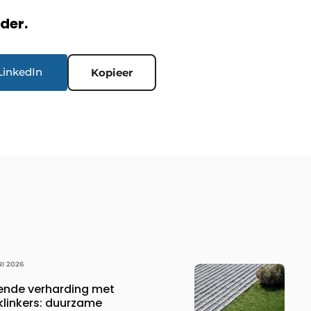
rder.
LinkedIn
Kopieer
NI 2026
ende verharding met
klinkers: duurzame