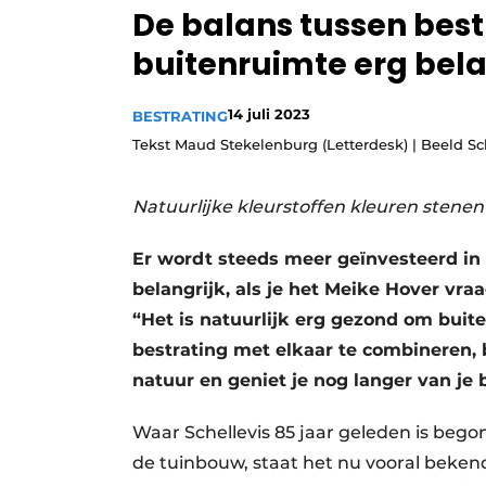
De balans tussen bestr
Vacature aanmelden
buitenruimte erg bela
Video’s
14 juli 2023
BESTRATING
Tekst Maud Stekelenburg (Letterdesk) | Beeld Sch
Natuurlijke kleurstoffen kleuren stenen
Er wordt steeds meer geïnvesteerd in 
belangrijk, als je het Meike Hover vra
“Het is natuurlijk erg gezond om buite
bestrating met elkaar te combineren, 
natuur en geniet je nog langer van je 
Waar Schellevis 85 jaar geleden is be
de tuinbouw, staat het nu vooral bekend