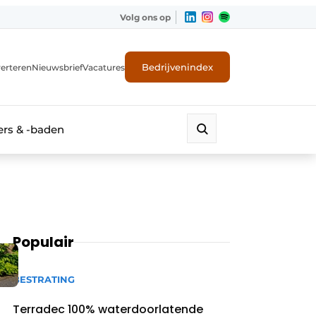
Volg ons op
Bedrijvenindex
erteren
Nieuwsbrief
Vacatures
rs & -baden
Populair
BESTRATING
Terradec 100% waterdoorlatende