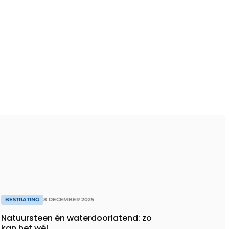
BESTRATING
8 DECEMBER 2025
Natuursteen én waterdoorlatend: zo
kan het wél