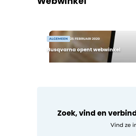
Webwinkel
Vacature aanmelden
Video’s
ALGEMEEN
25 FEBRUARI 2020
Husqvarna opent webwinkel
Zoek, vind en verbind
Vind ze i