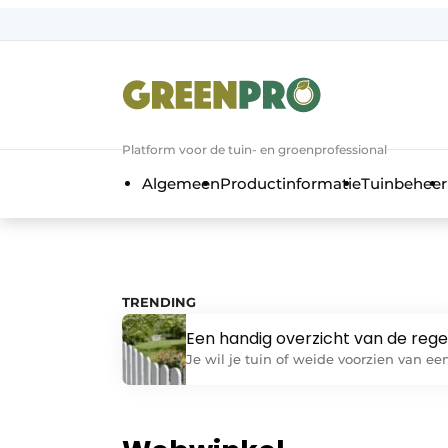
Aanmelden
Algemene voorwaarden
Bedrijven
Aanmelden
Bedankt voor de a
Platform voor de tuin- en groenprofessional
Bedrijven
Algemeen
Productinformatie
Tuinbeheer
Contact
Direct contact
Evenement aanmelden
GreenPro | Platform voor de tuin- e
TRENDING
Meest gelezen
Een handig overzicht van de rege
– Vergunningsplicht bij afsluiting
Je wil je tuin of weide voorzien van ee
Nieuwsbrief
en omheiningen
mooie omheining of afsluiting? Mooi!
Podcasts
Privacy / Cookie statement