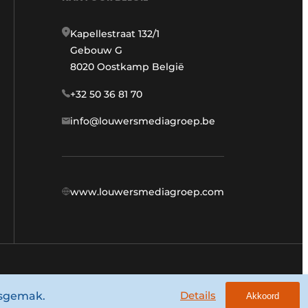
Kapellestraat 132/1
Gebouw G
8020 Oostkamp België
+32 50 36 81 70
info@louwersmediagroep.be
www.louwersmediagroep.com
Algemene voorwaarden
Privacy policy
Details
ksgemak.
Akkoord