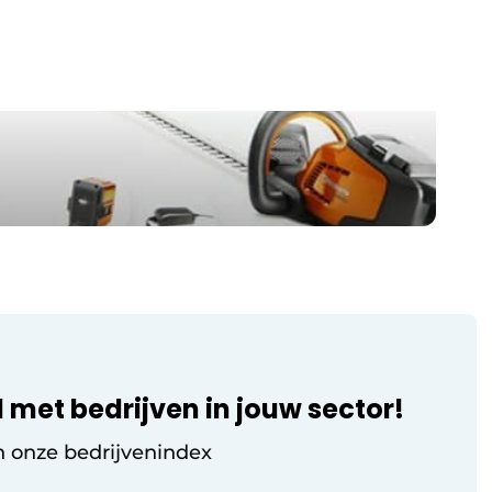
Huurland, ligt een groot deel van de
oplossing niet alleen in technologie,
maar ook in mindset. “Wie vandaag nog
puur in aankoop denkt, mist vaak de
echte efficiëntiewinst.” Die verandering is
[…]
 met bedrijven in jouw sector!
n onze bedrijvenindex