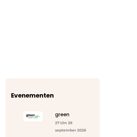
nog geen acuut probleem was,
investeerde de honkbalclub in een GPS-
RTK-gestuurde robotmaaier van
Belrobotics. Sindsdien verloopt het
maaibeheer efficiënter, consistenter en
intensiever. De Hoboken […]
Evenementen
green
27 t/m 29
september 2026