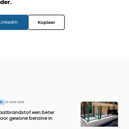
rder.
LinkedIn
Kopieer
IE
23 JUNI 2026
aatbrandstof een beter
 voor gewone benzine in