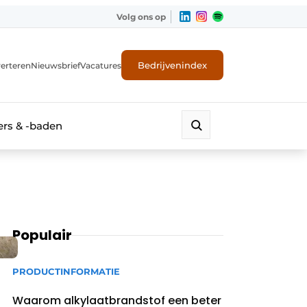
Volg ons op
Bedrijvenindex
erteren
Nieuwsbrief
Vacatures
rs & -baden
Populair
PRODUCTINFORMATIE
Waarom alkylaatbrandstof een beter