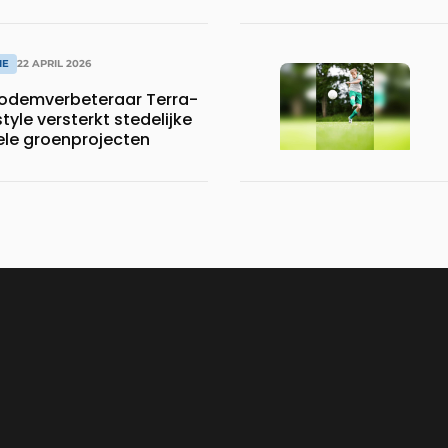
IE
22 APRIL 2026
bodemverbeteraar Terra-
tyle versterkt stedelijke
ele groenprojecten