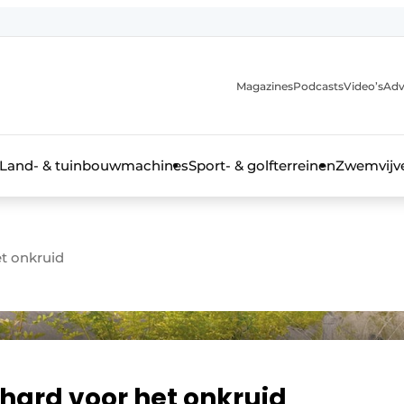
Magazines
Podcasts
Video’s
Adv
anmelding
Land- & tuinbouwmachines
Sport- & golfterreinen
Zwemvijve
et onkruid
n groenprofessional
 hard voor het onkruid