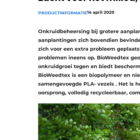
Vacature aanmelden
14 april 2020
PRODUCTINFORMATIE
Video’s
Onkruidbeheersing bij grotere aanplan
aanplantingen zich bovendien bevinden
zich voor een extra probleem geplaatst
problemen ineens op. BioWeedtex geote
onkruidgroei tegen en biedt beschermi
BioWeedtex is een biopolymeer en nie
samengevoegde PLA- vezels . Het is h
oorsprong, volledig recycleerbaar, co