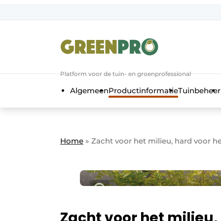
Aanmelden
Algemene voorwaarden
Bedrijven
Aanmelden
Bedankt voor de a
Platform voor de tuin- en groenprofessional
Bedrijven
Algemeen
Productinformatie
Tuinbeheer
Contact
Direct contact
Evenement aanmelden
Home
»
Zacht voor het milieu, hard voor h
GreenPro | Platform voor de tuin- e
Meest gelezen
Nieuwsbrief
Podcasts
Zacht voor het milieu,
Privacy / Cookie statement