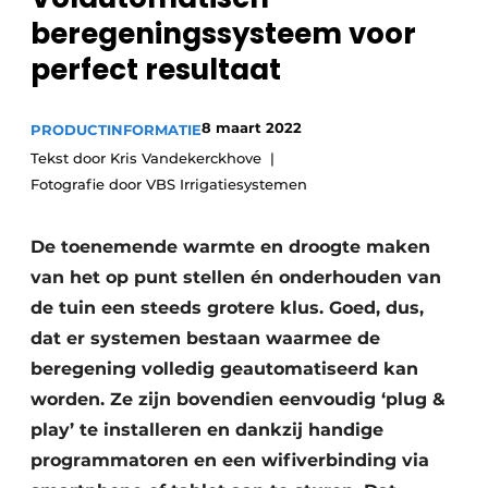
Privacy / Cookie statement
beregeningssysteem voor
Vacature aanmelden
perfect resultaat
Video’s
8 maart 2022
PRODUCTINFORMATIE
Tekst door Kris Vandekerckhove
Fotografie door VBS Irrigatiesystemen
De toenemende warmte en droogte maken
van het op punt stellen én onderhouden van
de tuin een steeds grotere klus. Goed, dus,
dat er systemen bestaan waarmee de
beregening volledig geautomatiseerd kan
worden. Ze zijn bovendien eenvoudig ‘plug &
play’ te installeren en dankzij handige
programmatoren en een wifiverbinding via