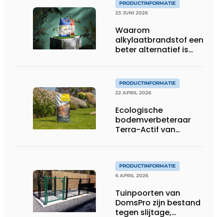
PRODUCTINFORMATIE
23 JUNI 2026
Waarom
alkylaatbrandstof een
beter alternatief is
voor gewone benzine
in tuinmachines
PRODUCTINFORMATIE
22 APRIL 2026
Ecologische
bodemverbeteraar
Terra-Actif van
ECOstyle versterkt
stedelijke en
professionele
groenprojecten
PRODUCTINFORMATIE
6 APRIL 2026
Tuinpoorten van
DomsPro zijn bestand
tegen slijtage,