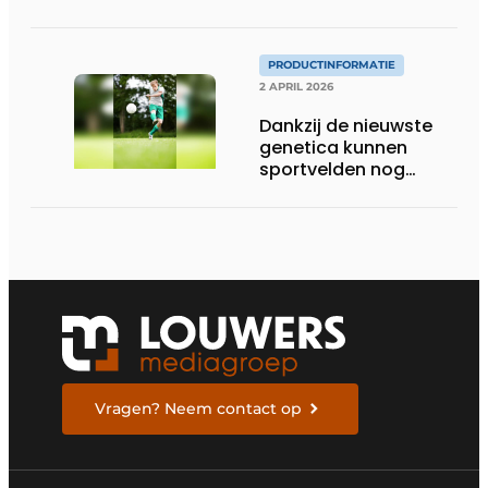
weersinvloeden en
intensief gebruik
PRODUCTINFORMATIE
2 APRIL 2026
Dankzij de nieuwste
genetica kunnen
sportvelden nog
langer bespeeld
worden
Vragen? Neem contact op