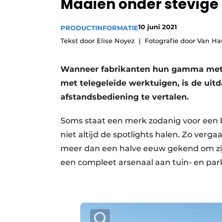
Maaien onder stevige
Vacature aanmelden
10 juni 2021
Video’s
PRODUCTINFORMATIE
Tekst door Elise Noyez
Fotografie door Van 
Wanneer fabrikanten hun gamma met het
met telegeleide werktuigen, is de uit
afstandsbediening te vertalen.
Soms staat een merk zodanig voor een 
niet altijd de spotlights halen. Zo verg
meer dan een halve eeuw gekend om zi
een compleet arsenaal aan tuin- en park