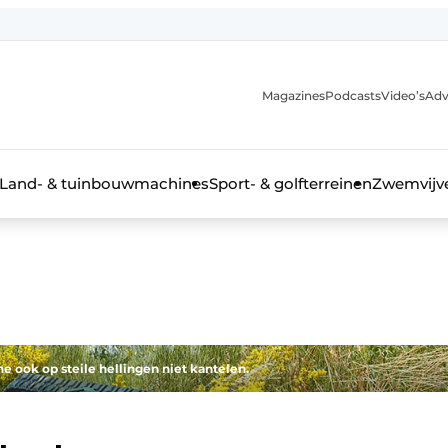
Magazines
Podcasts
Video’s
Adv
anmelding
Land- & tuinbouwmachines
Sport- & golfterreinen
Zwemvijve
n groenprofessional
e ook op steile hellingen niet kantelen.