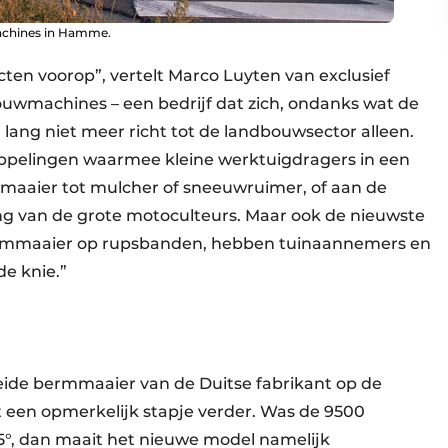
chines in Hamme.
ten voorop”, vertelt Marco Luyten van exclusief
uwmachines – een bedrijf dat zich, ondanks wat de
ang niet meer richt tot de landbouwsector alleen.
ppelingen waarmee kleine werktuigdragers in een
aier tot mulcher of sneeuwruimer, of aan de
ng van de grote motoculteurs. Maar ook de nieuwste
bermmaaier op rupsbanden, hebben tuinaannemers en
de knie.”
leide bermmaaier van de Duitse fabrikant op de
 een opmerkelijk stapje verder. Was de 9500
5°, dan maait het nieuwe model namelijk