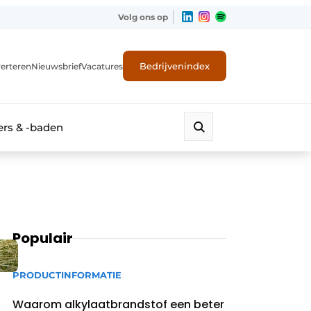
Volg ons op
Bedrijvenindex
erteren
Nieuwsbrief
Vacatures
rs & -baden
Populair
PRODUCTINFORMATIE
Waarom alkylaatbrandstof een beter