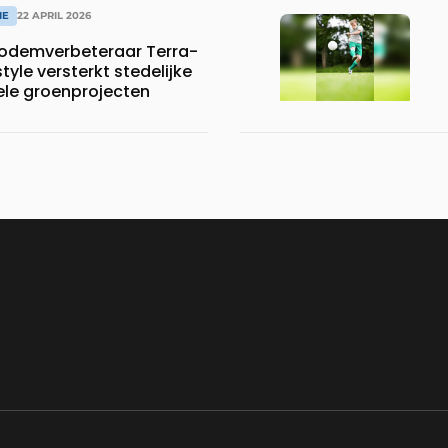
IE
22 APRIL 2026
bodemverbeteraar Terra-
tyle versterkt stedelijke
ele groenprojecten