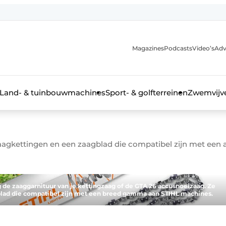
Magazines
Podcasts
Video’s
Adv
anmelding
Land- & tuinbouwmachines
Sport- & golfterreinen
Zwemvijve
aagkettingen en een zaagblad die compatibel zijn met een
n groenprofessional
 de zaaggarnituur van je kettingzaag of de GTA 26 accusnoeizaag. Ze
lad die compatibel zijn met een breed gamma aan STIHL machines.