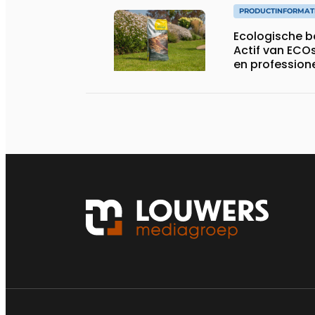
PRODUCTINFORMAT
Ecologische 
Actif van ECOs
en profession