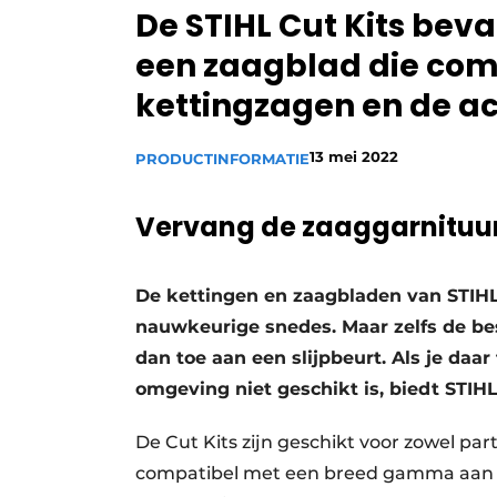
De STIHL Cut Kits bev
Vacature aanmelden
een zaagblad die comp
Video’s
kettingzagen en de a
13 mei 2022
PRODUCTINFORMATIE
Vervang de zaaggarnituur
De kettingen en zaagbladen van STIHL
nauwkeurige snedes. Maar zelfs de bes
dan toe aan een slijpbeurt. Als je daar 
omgeving niet geschikt is, biedt STIH
De Cut Kits zijn geschikt voor zowel part
compatibel met een breed gamma aan S