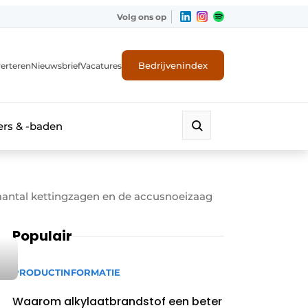
Volg ons op
Bedrijvenindex
erteren
Nieuwsbrief
Vacatures
rs & -baden
 aantal kettingzagen en de accusnoeizaag
Populair
PRODUCTINFORMATIE
Waarom alkylaatbrandstof een beter