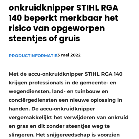
Privacy / Cookie statement
onkruidknipper STIHL RGA
Vacature aanmelden
140 beperkt merkbaar het
Video’s
risico van opgeworpen
steentjes of gruis
3 mei 2022
PRODUCTINFORMATIE
Met de accu-onkruidknipper STIHL RGA 140
krijgen professionals in de gemeente- en
wegendiensten, land- en tuinbouw en
conciërgediensten een nieuwe oplossing in
handen. De accu-onkruidknipper
vergemakkelijkt het verwijderen van onkruid
en gras en dit zonder steentjes weg te
slingeren. Het snijgereedschap is voorzien