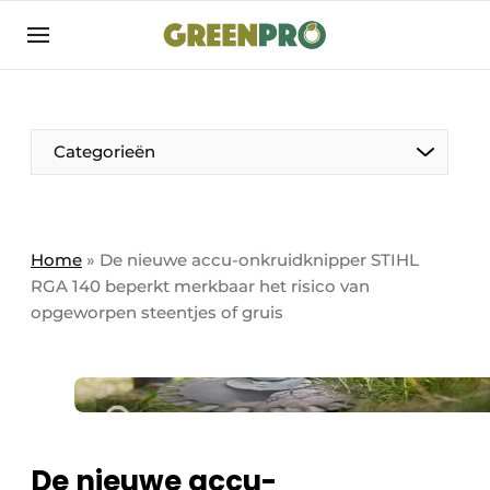
Aanmelden
Algemene voorwaarden
Bedrijven
Aanmelden
Bedankt voor de aanmelding
Categorieën
Bedrijven
Contact
Direct contact
Home
»
De nieuwe accu-onkruidknipper STIHL
RGA 140 beperkt merkbaar het risico van
Evenement aanmelden
opgeworpen steentjes of gruis
GreenPro | Platform voor de tuin- en
groenprofessional
Meest gelezen
Nieuwsbrief
Podcasts
De nieuwe accu-