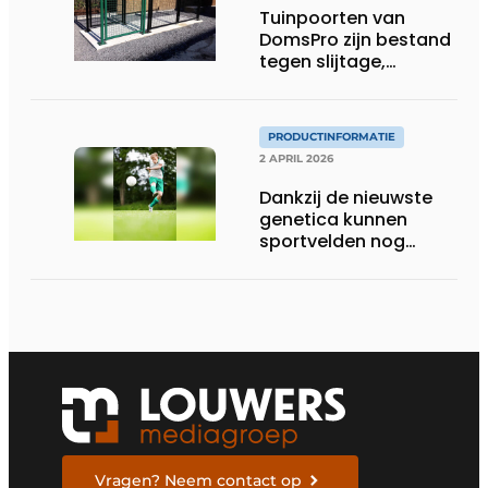
Tuinpoorten van
DomsPro zijn bestand
tegen slijtage,
weersinvloeden en
intensief gebruik
PRODUCTINFORMATIE
2 APRIL 2026
Dankzij de nieuwste
genetica kunnen
sportvelden nog
langer bespeeld
worden
Vragen? Neem contact op