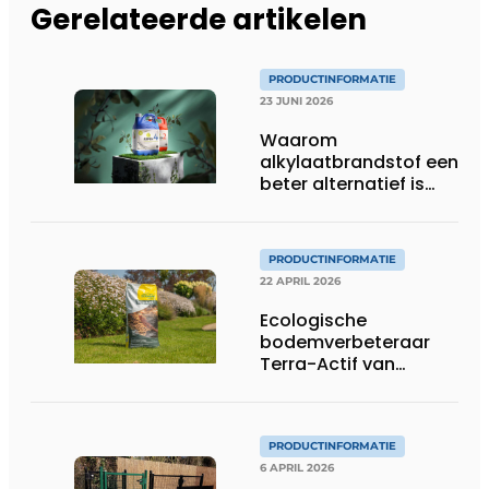
Gerelateerde artikelen
PRODUCTINFORMATIE
23 JUNI 2026
Waarom
alkylaatbrandstof een
beter alternatief is
voor gewone benzine
in tuinmachines
PRODUCTINFORMATIE
22 APRIL 2026
Ecologische
bodemverbeteraar
Terra-Actif van
ECOstyle versterkt
stedelijke en
professionele
groenprojecten
PRODUCTINFORMATIE
6 APRIL 2026