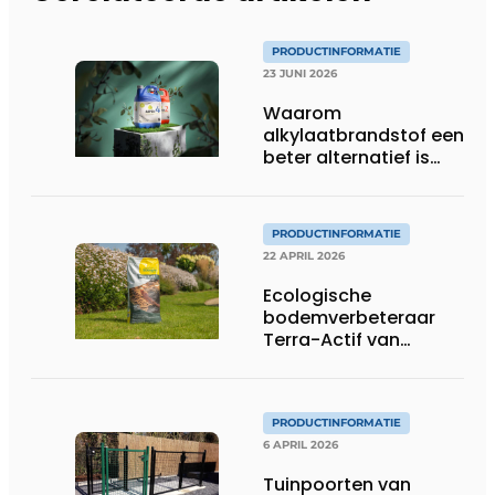
PRODUCTINFORMATIE
23 JUNI 2026
Waarom
alkylaatbrandstof een
beter alternatief is
voor gewone benzine
in tuinmachines
PRODUCTINFORMATIE
22 APRIL 2026
Ecologische
bodemverbeteraar
Terra-Actif van
ECOstyle versterkt
stedelijke en
professionele
groenprojecten
PRODUCTINFORMATIE
6 APRIL 2026
Tuinpoorten van