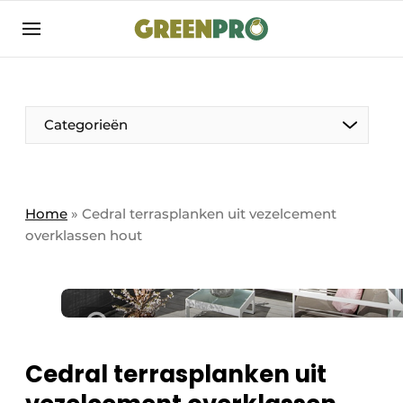
Aanmelden
Algemene voorwaarden
Bedrijven
Aanmelden
Bedankt voor de aanmelding
Categorieën
Bedrijven
Contact
Direct contact
Home
»
Cedral terrasplanken uit vezelcement
overklassen hout
Evenement aanmelden
GreenPro | Platform voor de tuin- en
groenprofessional
Meest gelezen
Nieuwsbrief
Cedral terrasplanken uit
Podcasts