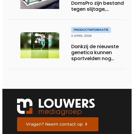
DomsPro zijn bestand
tegen slijtage,
weersinvloeden en
intensief gebruik
PRODUCTINFORMATIE
2 APRIL 2026
Dankzij de nieuwste
genetica kunnen
sportvelden nog
langer bespeeld
worden
Vragen? Neem contact op