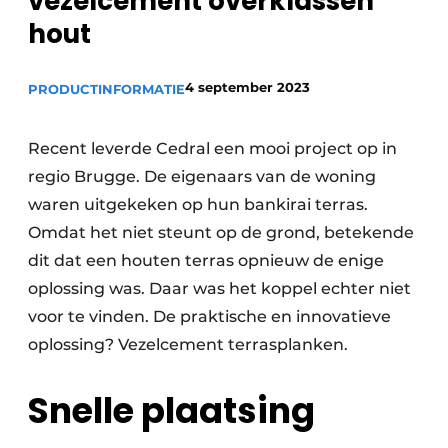
vezelcement overklassen
Privacy / Cookie statement
hout
Vacature aanmelden
Video’s
4 september 2023
PRODUCTINFORMATIE
Recent leverde Cedral een mooi project op in
regio Brugge. De eigenaars van de woning
waren uitgekeken op hun bankirai terras.
Omdat het niet steunt op de grond, betekende
dit dat een houten terras opnieuw de enige
oplossing was. Daar was het koppel echter niet
voor te vinden. De praktische en innovatieve
oplossing? Vezelcement terrasplanken.
Snelle plaatsing