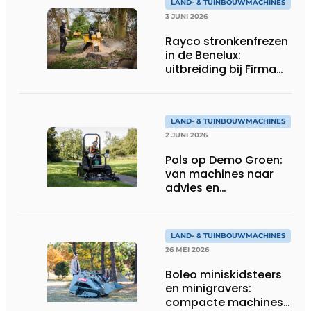
LAND- & TUINBOUWMACHINES
3 JUNI 2026
Rayco stronkenfrezen
in de Benelux:
uitbreiding bij Firma
Thomas
LAND- & TUINBOUWMACHINES
2 JUNI 2026
Pols op Demo Groen:
van machines naar
advies en
totaaloplossingen
LAND- & TUINBOUWMACHINES
26 MEI 2026
Boleo miniskidsteers
en minigravers:
compacte machines