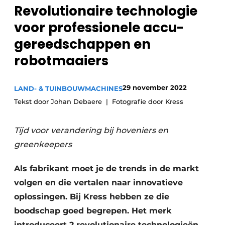
Privacy / Cookie statement
Revolutionaire technologie
Vacature aanmelden
voor professionele accu-
Video’s
gereedschappen en
robotmaaiers
29 november 2022
LAND- & TUINBOUWMACHINES
Tekst door Johan Debaere
Fotografie door Kress
Tijd voor verandering bij hoveniers en
greenkeepers
Als fabrikant moet je de trends in de markt
volgen en die vertalen naar innovatieve
oplossingen. Bij Kress hebben ze die
boodschap goed begrepen. Het merk
introduceert 2 revolutionaire technologieën,