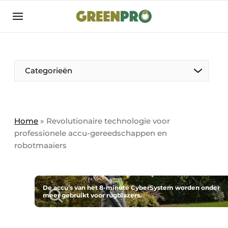
Aanmelden
Algemene voorwaarden
Bedrijven
Aanmelden
Bedankt voor de aanmelding
Categorieën
Bedrijven
Contact
Direct contact
Home
»
Revolutionaire technologie voor
professionele accu-gereedschappen en
Evenement aanmelden
robotmaaiers
GreenPro | Platform voor de tuin- en
groenprofessional
Meest gelezen
De accu’s van het 8-minute CyberSystem worden onder
meer gebruikt voor rugblazers.
Nieuwsbrief
Podcasts