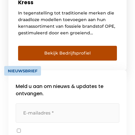
Kress
In tegenstelling tot traditionele merken die
draadloze modellen toevoegen aan hun
kernassortiment van fossiele brandstof OPE,
gestimuleerd door een groeiend
milieubewustzijn, produceert Kress al bijna
een eeuw uitsluitend elektrische motoren.
Een icoon van Duitse techniek, het stond zij
Bekijk Bedrijfsprofiel
aan zij met generaties professionele
gebruikers die op de betrouwbaarheid van
NIEUWSBRIEF
hun gereedschap vertrouwden. Het verhaal
begon […]
Meld u aan om nieuws & updates te
ontvangen.