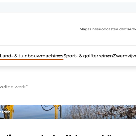
Magazines
Podcasts
Video’s
Adv
anmelding
Land- & tuinbouwmachines
Sport- & golfterreinen
Zwemvijve
zelfde werk”
n groenprofessional
erder.