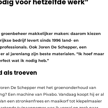
dig voor hetzelfde werk”
e groenbeheer makkelijker maken: daarom kiezen
ijkse bedrijf levert sinds 1996 land- en
rofessionals. Ook Joren De Schepper, een
er al jarenlang zijn beste materialen. “Ik hoef maar
rfect wat ik nodig heb.”
 als troeven
r Joren De Schepper met het groenonderhoud van
ring? Een machine van Pivabo. Vandaag koopt hij er al
Van een stronkenfrees en maaikorf tot klepelmaaier
startende tuinaannemer was ik vooral op zoek naar