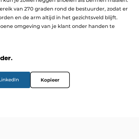
rm kun je zowel heggen snoeien als bermen maaien.
ereik van 270 graden rond de bestuurder, zodat er
den en de arm altijd in het gezichtsveld blijft.
 groene omgeving van je klant onder handen te
rder.
LinkedIn
Kopieer