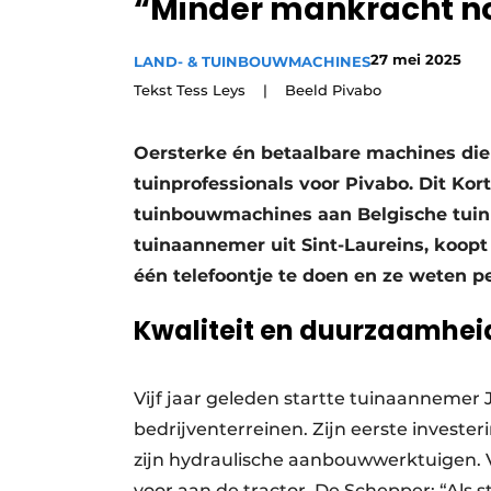
“Minder mankracht no
Vacature aanmelden
27 mei 2025
Video’s
LAND- & TUINBOUWMACHINES
Tekst Tess Leys | Beeld Pivabo
Oersterke én betaalbare machines di
tuinprofessionals voor Pivabo. Dit Kortr
tuinbouwmachines aan Belgische tuinp
tuinaannemer uit Sint-Laureins, koopt 
één telefoontje te doen en ze weten pe
Kwaliteit en duurzaamheid
Vijf jaar geleden startte tuinaanneme
bedrijventerreinen. Zijn eerste investe
zijn hydraulische aanbouwwerktuigen. 
voor aan de tractor. De Schepper: “Als 