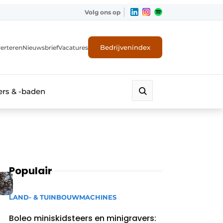
Volg ons op
Bedrijvenindex
erteren
Nieuwsbrief
Vacatures
rs & -baden
Populair
LAND- & TUINBOUWMACHINES
Boleo miniskidsteers en minigravers: