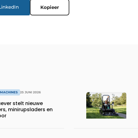
LinkedIn
Kopieer
WMACHINES
25 JUNI 2026
ver stelt nieuwe
rs, minirupsladers en
oor