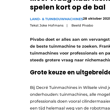
spelen kort op de bal
Vacature aanmelden
Video’s
28 oktober 202
LAND- & TUINBOUWMACHINES
Tekst Joke Hofmans | Beeld Pivabo
Pivabo doet er alles aan om vervangs
de beste tuinmachine te zoeken. Frank
tuinmachines voor professionals en par
steeds grotere vraag naar nichemachi
Grote keuze en uitgebreid
Bij Decré Tuinmachines in Wilsele vind j
onderhouden: tuinmachines, alle mogeli
professionals doen vooral cilindermaaier
een tijd helemaal weg van de robotma