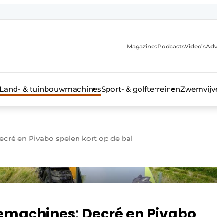
Magazines
Podcasts
Video’s
Adv
anmelding
Land- & tuinbouwmachines
Sport- & golfterreinen
Zwemvijve
cré en Pivabo spelen kort op de bal
n groenprofessional
emachines: Decré en Pivabo