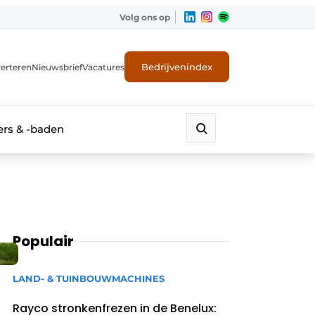
Volg ons op
Bedrijvenindex
erteren
Nieuwsbrief
Vacatures
rs & -baden
Populair
LAND- & TUINBOUWMACHINES
Rayco stronkenfrezen in de Benelux: