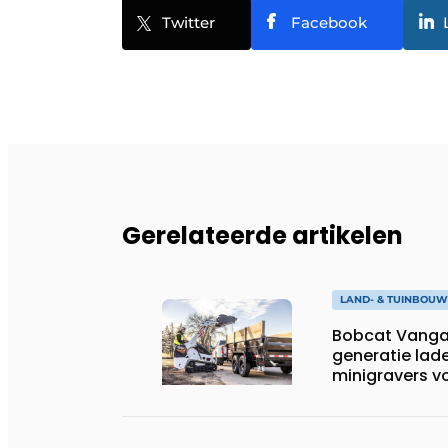
Twitter
Facebook
Gerelateerde artikelen
LAND- & TUINBOU
Bobcat Vangae
generatie lade
minigravers v