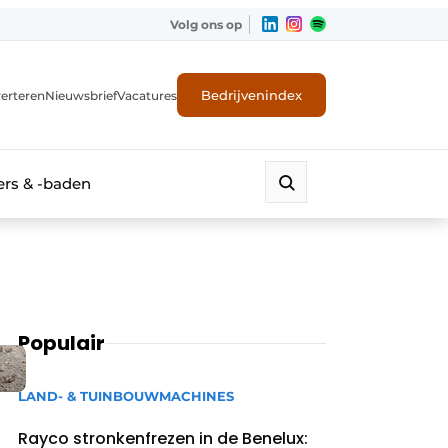
Volg ons op
Bedrijvenindex
erteren
Nieuwsbrief
Vacatures
rs & -baden
Populair
LAND- & TUINBOUWMACHINES
Rayco stronkenfrezen in de Benelux: