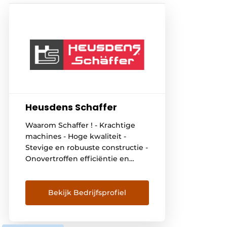
Heusdens Schaffer
Waarom Schaffer ! - Krachtige
machines - Hoge kwaliteit -
Stevige en robuuste constructie -
Onovertroffen efficiëntie en
uitstekende prestaties -
Innovatieve technologie en
uitstekende ontwikkeling - Voor
Bekijk Bedrijfsprofiel
zijn polyvalentie - Gebouwd op
60 jaar ervaring - Personalisatie is
altijd mogelijk