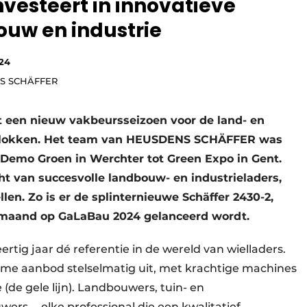
vesteert in innovatieve
ouw en industrie
24
NS SCHÄFFER
et een nieuw vakbeursseizoen voor de land- en
rtblokken. Het team van HEUSDENS SCHÄFFER was
 Demo Groen in Werchter tot Green Expo in Gent.
ht van succesvolle landbouw- en industrieladers,
en. Zo is er de splinternieuwe Schäffer 2430-2,
 maand op GaLaBau 2024 gelanceerd wordt.
ig jaar dé referentie in de wereld van wielladers.
ime aanbod stelselmatig uit, met krachtige machines
 (de gele lijn). Landbouwers, tuin- en
s … elke professional die een kwalitatief