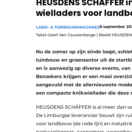
HEUSDENS SCHÄFFER in
Vacature aanmelden
wielladers voor landb
Video’s
9 september 20
LAND- & TUINBOUWMACHINES
Tekst Geert Van Cauwenberge | Beeld HEUSDE
Nu de zomer op zijn einde loopt, schi
tuinbouw en groensector uit de sta
en is aanwezig op diverse events, van
Bezoekers krijgen er een mooi overzic
aangevuld met de allernieuwste modell
een compacte knikwiellader die deze
HEUSDENS SCHÄFFER is al meer dan veert
De Limburgse leverancier bouwt zijn ru
voor landbouw (de rode lijn) en industrie
parkaanleggers, aannemers, wegenbouwer