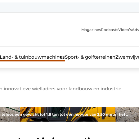
Magazines
Podcasts
Video’s
Adv
anmelding
Land- & tuinbouwmachines
Sport- & golfterreinen
Zwemvijve
innovatieve wielladers voor landbouw en industrie
n groenprofessional
eloos een gewicht tot 1,8 ton tot een hoogte van 2,50 meter heft.