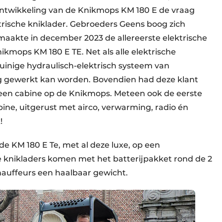
ontwikkeling van de Knikmops KM 180 E de vraag
trische kniklader. Gebroeders Geens boog zich
maakte in december 2023 de allereerste elektrische
kmops KM 180 E TE. Net als alle elektrische
uinige hydraulisch-elektrisch systeem van
g gewerkt kan worden. Bovendien had deze klant
een cabine op de Knikmops. Meteen ook de eerste
ine, uitgerust met airco, verwarming, radio én
!
 KM 180 E Te, met al deze luxe, op een
knikladers komen met het batterijpakket rond de 2
chauffeurs een haalbaar gewicht.