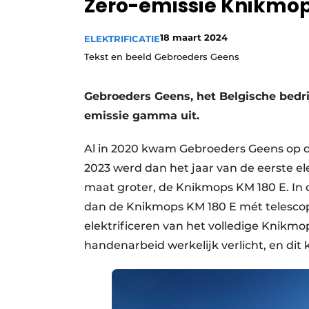
Zero-emissie Knikmo
Vacature aanmelden
18 maart 2024
Video’s
ELEKTRIFICATIE
Tekst en beeld Gebroeders Geens
Gebroeders Geens, het Belgische bedri
emissie gamma uit.
Al in 2020 kwam Gebroeders Geens op d
2023 werd dan het jaar van de eerste e
maat groter, de Knikmops KM 180 E. In
dan de Knikmops KM 180 E mét telescopi
elektrificeren van het volledige Knikm
handenarbeid werkelijk verlicht, en dit 