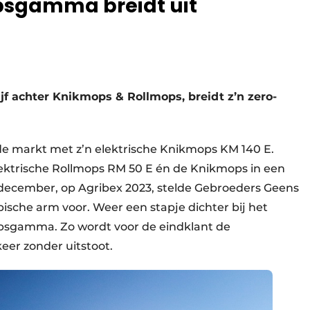
psgamma breidt uit
jf achter Knikmops & Rollmops, breidt z’n zero-
e markt met z’n elektrische Knikmops KM 140 E.
lektrische Rollmops RM 50 E én de Knikmops in een
 december, op Agribex 2023, stelde Gebroeders Geens
sche arm voor. Weer een stapje dichter bij het
opsgamma. Zo wordt voor de eindklant de
keer zonder uitstoot.