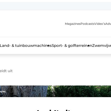
Magazines
Podcasts
Video’s
Adv
anmelding
Land- & tuinbouwmachines
Sport- & golfterreinen
Zwemvijve
idt uit
n groenprofessional
auw.