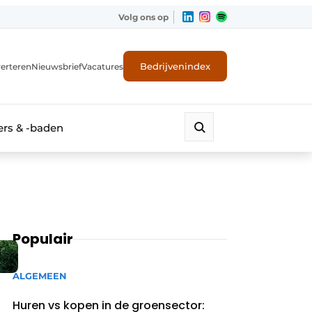
Volg ons op
Bedrijvenindex
erteren
Nieuwsbrief
Vacatures
rs & -baden
Populair
ALGEMEEN
Huren vs kopen in de groensector: