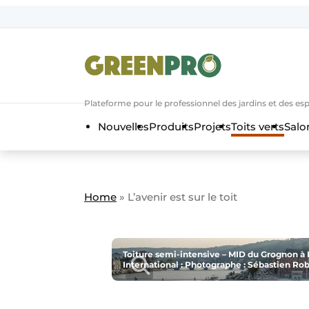
Aanmelden
Bedrijven
Contact
Plateforme pour le professionnel des jardins et des es
Contact
Nouvelles
Produits
Projets
Toits verts
Salo
Direct contact
Emploi
Enregistrer une offre d’emploi
Home
»
L’avenir est sur le toit
Entreprises
Merci de votre inscriptio
S’inscrire
Evenement aanmelden
Home
Toiture semi-intensive – MID du Grognon à N
International : Photographe : Sébastien Rob
Les plus lus
Nieuwsbrief