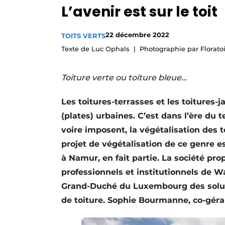
L’avenir est sur le toit
Podcasts
Privacy / Cookie statement
22 décembre 2022
TOITS VERTS
S’inscrire
Texte de Luc Ophals
Photographie par Floratoi
Termes et conditions
Toiture verte ou toiture bleue…
Video’s
Les toitures-terrasses et les toitures-j
(plates) urbaines. C’est dans l’ère d
voire imposent, la végétalisation des 
projet de végétalisation de ce genre es
à Namur, en fait partie. La société pro
professionnels et institutionnels de Wa
Grand-Duché du Luxembourg des soluti
de toiture. Sophie Bourmanne, co-géra