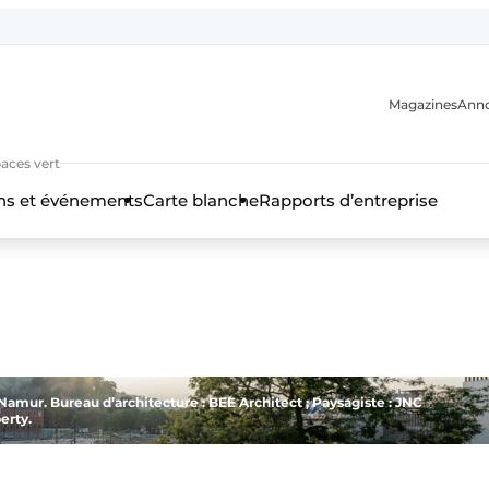
Magazines
Ann
paces vert
ns et événements
Carte blanche
Rapports d’entreprise
n
amur. Bureau d’architecture : BEE Architect ; Paysagiste : JNC
erty.