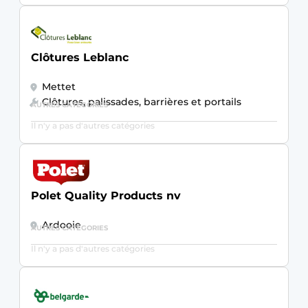
Clôtures Leblanc
Mettet
Clôtures, palissades, barrières et portails
AUTRES CATÉGORIES
Il n'y a pas d'autres catégories
Polet Quality Products nv
Ardooie
AUTRES CATÉGORIES
Il n'y a pas d'autres catégories