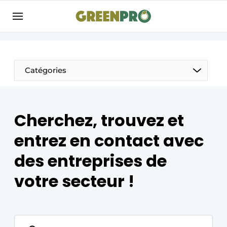
Aanmelden
Bedrijven
Contact
Catégories
Contact
Direct contact
Cherchez, trouvez et
Emploi
entrez en contact avec
Enregistrer une offre d’emploi
Entreprises
Merci de votre inscription
S’inscrire
des entreprises de
Evenement aanmelden
votre secteur !
Home
Les plus lus
Nieuwsbrief