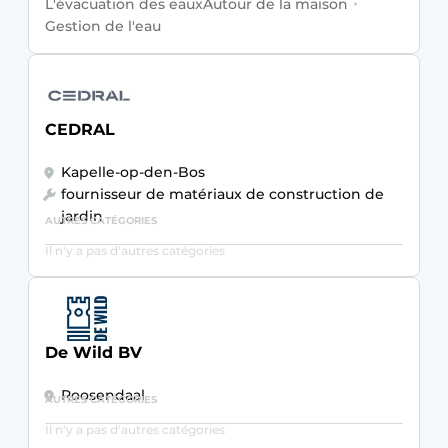
L'évacuation des eaux
Autour de la maison
Gestion de l'eau
CEDRAL
Kapelle-op-den-Bos
fournisseur de matériaux de construction de
jardin
AUTRES CATÉGORIES
Il n'y a pas d'autres catégories
De Wild BV
Roosendaal
AUTRES CATÉGORIES
Il n'y a pas d'autres catégories