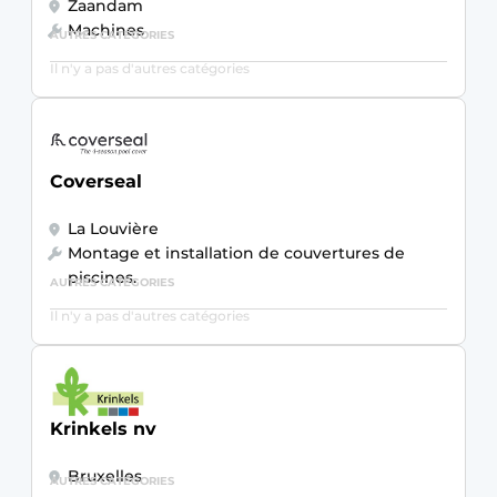
Zaandam
Machines
AUTRES CATÉGORIES
Il n'y a pas d'autres catégories
Coverseal
La Louvière
Montage et installation de couvertures de
piscines.
AUTRES CATÉGORIES
Il n'y a pas d'autres catégories
Krinkels nv
Bruxelles
AUTRES CATÉGORIES