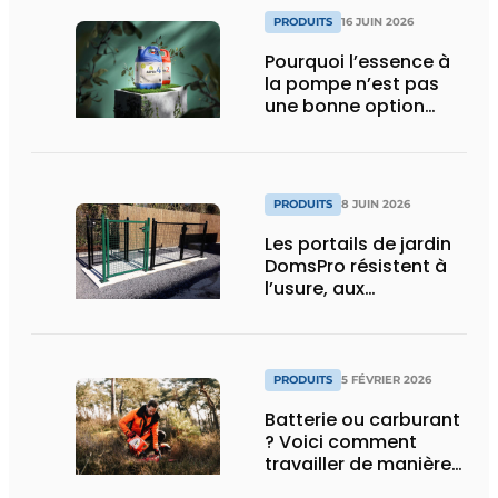
PRODUITS
16 JUIN 2026
Pourquoi l’essence à
la pompe n’est pas
une bonne option
pour vos machines de
jardinage
PRODUITS
8 JUIN 2026
Les portails de jardin
DomsPro résistent à
l’usure, aux
intempéries et à une
utilisation intensive
PRODUITS
5 FÉVRIER 2026
Batterie ou carburant
? Voici comment
travailler de manière
plus propre avec vos