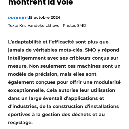
montrent la voie
Podcasts
Privacy / Cookie statement
15 octobre 2024
PRODUITS
Texte Kris Vandekerckhove | Photos SMO
S’inscrire
Termes et conditions
L’adaptabilité et l’efficacité sont plus que
Video’s
jamais de véritables mots-clés. SMO y répond
intelligemment avec ses cribleurs conçus sur
mesure. Non seulement ces machines sont un
modèle de précision, mais elles sont
également conçues pour offrir une modularité
exceptionnelle. Cela autorise leur utilisation
dans un large éventail d’applications et
d’industries, de la construction d’installations
sportives à la gestion des déchets et au
recyclage.