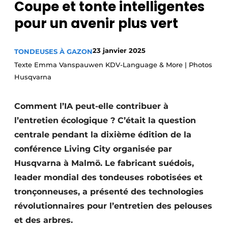
Coupe et tonte intelligentes
Podcasts
pour un avenir plus vert
Privacy / Cookie statement
S’inscrire
23 janvier 2025
TONDEUSES À GAZON
Termes et conditions
Texte Emma Vanspauwen KDV-Language & More | Photos
Husqvarna
Video’s
Comment l’IA peut-elle contribuer à
l’entretien écologique ? C’était la question
centrale pendant la dixième édition de la
conférence Living City organisée par
Husqvarna à Malmö. Le fabricant suédois,
leader mondial des tondeuses robotisées et
tronçonneuses, a présenté des technologies
révolutionnaires pour l’entretien des pelouses
et des arbres.