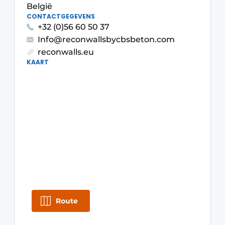
Privacy / Cookie statement
België
CONTACTGEGEVENS
Vacature aanmelden
+32 (0)56 60 50 37
Video’s
Info@reconwallsbycbsbeton.com
reconwalls.eu
KAART
Route