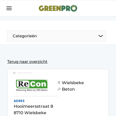
Aanmelden
Algemene voorwaarden
Bedrijven
Aanmelden
Bedankt voor de aanmelding
Categorieën
Bedrijven
Contact
Direct contact
Terug naar overzicht
Evenement aanmelden
GESPONSORD
GreenPro | Platform voor de tuin- en
Wielsbeke
groenprofessional
Beton
Meest gelezen
ADRES
Nieuwsbrief
Hooimeersstraat 8
Podcasts
8710 Wielsbeke