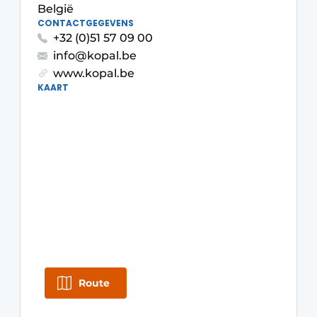
Privacy / Cookie statement
België
CONTACTGEGEVENS
Vacature aanmelden
+32 (0)51 57 09 00
Video’s
info@kopal.be
www.kopal.be
KAART
Route