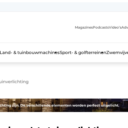
Magazines
Podcasts
Video’s
Adv
anmelding
Land- & tuinbouwmachines
Sport- & golfterreinen
Zwemvijve
uinverlichting
n groenprofessional
ichting zijn. De verschillende elementen worden perfect uitgelicht.