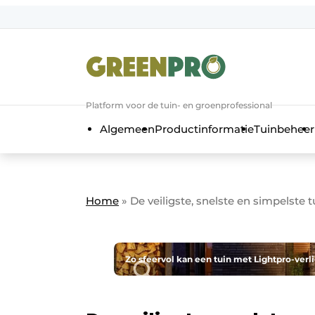
Aanmelden
Algemene voorwaarden
Bedrijven
Aanmelden
Bedankt voor de a
Platform voor de tuin- en groenprofessional
Bedrijven
Algemeen
Productinformatie
Tuinbeheer
Contact
Direct contact
Evenement aanmelden
Home
»
De veiligste, snelste en simpelste t
GreenPro | Platform voor de tuin- e
Meest gelezen
Nieuwsbrief
Zo sfeervol kan een tuin met Lightpro-verl
Podcasts
Privacy / Cookie statement