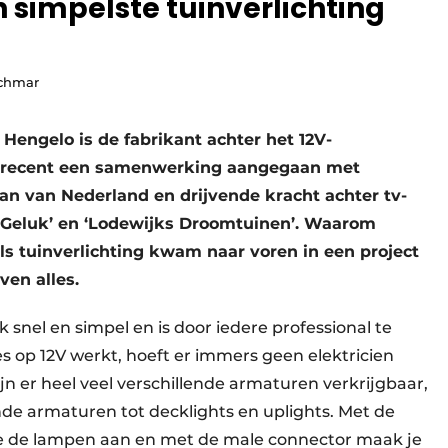
en simpelste tuinverlichting
echmar
Hengelo is de fabrikant achter het 12V-
jn recent een samenwerking aangegaan met
an van Nederland en drijvende kracht achter tv-
 Geluk’ en ‘Lodewijks Droomtuinen’. Waarom
ls tuinverlichting kwam naar voren in een project
ven alles.
nel en simpel en is door iedere professional te
les op 12V werkt, hoeft er immers geen elektricien
n er heel veel verschillende armaturen verkrijgbaar,
de armaturen tot decklights en uplights. Met de
je de lampen aan en met de male connector maak je