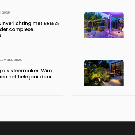
I 2026
inverlichting met BREEZE
onder complexe
e
ECEMBER 2025
g als sfeermaker: Wim
inen het hele jaar door