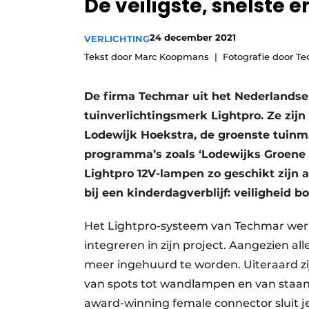
De veiligste, snelste 
Vacature aanmelden
24 december 2021
Video’s
VERLICHTING
Tekst door Marc Koopmans
Fotografie door T
De firma Techmar uit het Nederlandse 
tuinverlichtingsmerk Lightpro. Ze zi
Lodewijk Hoekstra, de groenste tuinm
programma’s zoals ‘Lodewijks Groene
Lightpro 12V-lampen zo geschikt zijn a
bij een kinderdagverblijf: veiligheid bo
Het Lightpro-systeem van Techmar werk s
integreren in zijn project. Aangezien al
meer ingehuurd te worden. Uiteraard zij
van spots tot wandlampen en van staan
award-winning female connector sluit 