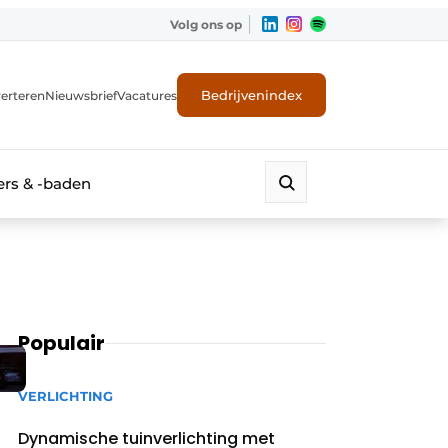
Volg ons op
Bedrijvenindex
erteren
Nieuwsbrief
Vacatures
rs & -baden
Populair
VERLICHTING
Dynamische tuinverlichting met