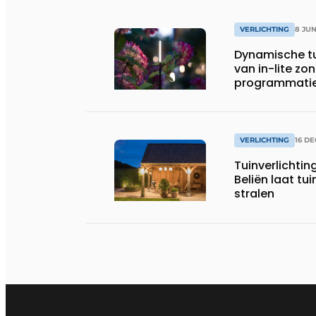
VERLICHTING
8 JUN
Dynamische tu
van in-lite z
programmati
VERLICHTING
16 D
Tuinverlichtin
Beliën laat tu
stralen