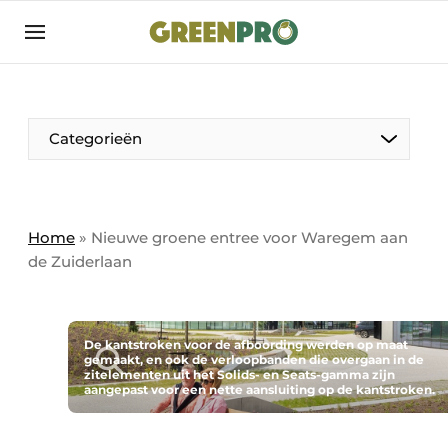
Aanmelden
Algemene voorwaarden
Bedrijven
Aanmelden
Bedankt voor de aanmelding
Categorieën
Bedrijven
Contact
Direct contact
Home
»
Nieuwe groene entree voor Waregem aan
de Zuiderlaan
Evenement aanmelden
GreenPro | Platform voor de tuin- en
groenprofessional
De kantstroken voor de afboording werden op maat
Meest gelezen
gemaakt, en ook de verloopbanden die overgaan in de
zitelementen uit het Solids- en Seats-gamma zijn
Nieuwsbrief
aangepast voor een nette aansluiting op de kantstroken.
Podcasts