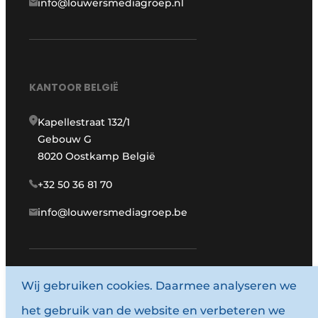
info@louwersmediagroep.nl
KANTOOR BELGIË
Kapellestraat 132/1
Gebouw G
8020 Oostkamp België
+32 50 36 81 70
info@louwersmediagroep.be
Wij gebruiken cookies. Daarmee analyseren we
www.louwersmediagroep.com
het gebruik van de website en verbeteren we
© 1987 - 2026 Louwersmediagroep.