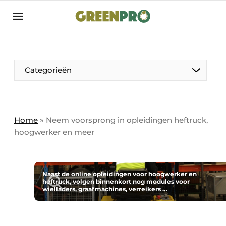
Aanmelden
Algemene voorwaarden
Bedrijven
Aanmelden
Bedankt voor de aanmelding
Categorieën
Bedrijven
Contact
Direct contact
Home
»
Neem voorsprong in opleidingen heftruck,
hoogwerker en meer
Evenement aanmelden
GreenPro | Platform voor de tuin- en
groenprofessional
Naast de online opleidingen voor hoogwerker en
Meest gelezen
heftruck, volgen binnenkort nog modules voor
wielladers, graafmachines, verreikers …
Nieuwsbrief
Podcasts