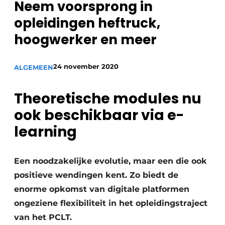
Neem voorsprong in
Privacy / Cookie statement
opleidingen heftruck,
Vacature aanmelden
hoogwerker en meer
Video’s
24 november 2020
ALGEMEEN
Theoretische modules nu
ook beschikbaar via e-
learning
Een noodzakelijke evolutie, maar een die ook
positieve wendingen kent. Zo biedt de
enorme opkomst van digitale platformen
ongeziene flexibiliteit in het opleidingstraject
van het PCLT.