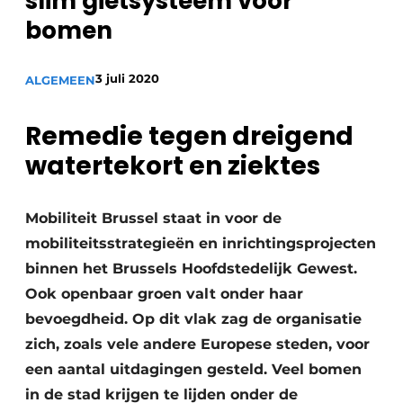
slim gietsysteem voor
Privacy / Cookie statement
bomen
Vacature aanmelden
Video’s
3 juli 2020
ALGEMEEN
Remedie tegen dreigend
watertekort en ziektes
Mobiliteit Brussel staat in voor de
mobiliteitsstrategieën en inrichtingsprojecten
binnen het Brussels Hoofdstedelijk Gewest.
Ook openbaar groen valt onder haar
bevoegdheid. Op dit vlak zag de organisatie
zich, zoals vele andere Europese steden, voor
een aantal uitdagingen gesteld. Veel bomen
in de stad krijgen te lijden onder de