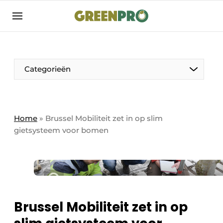
Aanmelden
Algemene voorwaarden
Bedrijven
Aanmelden
Bedankt voor de aanmelding
Categorieën
Bedrijven
Contact
Direct contact
Home
»
Brussel Mobiliteit zet in op slim
gietsysteem voor bomen
Evenement aanmelden
GreenPro | Platform voor de tuin- en
groenprofessional
Meest gelezen
Nieuwsbrief
Brussel Mobiliteit zet in op
Podcasts