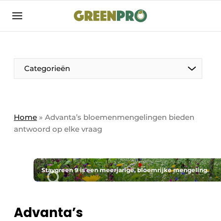
Aanmelden
Algemene voorwaarden
Bedrijven
Aanmelden
Bedankt voor de aanmelding
Categorieën
Bedrijven
Contact
Direct contact
Home
»
Advanta’s bloemenmengelingen bieden
antwoord op elke vraag
Evenement aanmelden
GreenPro | Platform voor de tuin- en
groenprofessional
Staygreen 9 is een meerjarige, bloemrijke mengeling.
Meest gelezen
Nieuwsbrief
Advanta’s
Podcasts