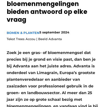
bloemenmengelingen
Privacy / Cookie statement
bieden antwoord op elke
Vacature aanmelden
vraag
Video’s
5 september 2024
BOMEN & PLANTEN
Tekst Trees Accou | Beeld Advanta
Zoek je een gras- of bloemenmengsel dat
precies bij je grond en visie past, dan ben je
bij Advanta aan het juiste adres. Advanta is
onderdeel van Limagrain, Europa’s grootste
plantenveredelaar en aanbieder van
zaaizaden voor professioneel gebruik in de
groen- en landbouwsector. Al meer dan 25
jaar zijn ze op grote schaal bezig met
bloemenmengelingen, en vandaag vind je bij