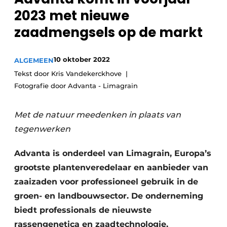
Privacy / Cookie statement
2023 met nieuwe
Vacature aanmelden
zaadmengsels op de markt
Video’s
10 oktober 2022
ALGEMEEN
Tekst door Kris Vandekerckhove
Fotografie door Advanta - Limagrain
Met de natuur meedenken in plaats van
tegenwerken
Advanta is onderdeel van Limagrain, Europa’s
grootste plantenveredelaar en aanbieder van
zaaizaden voor professioneel gebruik in de
groen- en landbouwsector. De onderneming
biedt professionals de nieuwste
rassengenetica en zaadtechnologie,