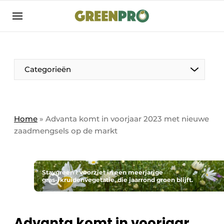
Aanmelden
Algemene voorwaarden
Bedrijven
Aanmelden
Bedankt voor de aanmelding
Categorieën
Bedrijven
Contact
Direct contact
Home
»
Advanta komt in voorjaar 2023 met nieuwe
zaadmengsels op de markt
Evenement aanmelden
GreenPro | Platform voor de tuin- en
groenprofessional
Staygreen 1 voorziet in een meerjarige
Meest gelezen
gras-/kruidenvegetatie, die jaarrond groen blijft.
Nieuwsbrief
Podcasts
Advanta komt in voorjaar