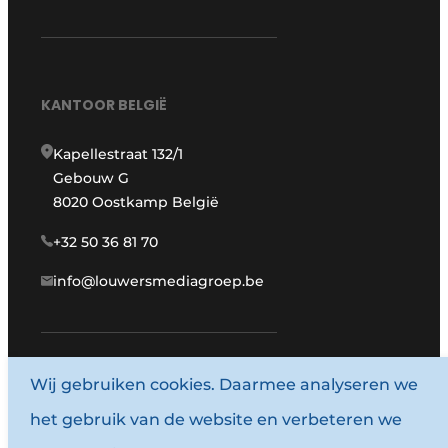
KANTOOR BELGIË
Kapellestraat 132/1
Gebouw G
8020 Oostkamp België
+32 50 36 81 70
info@louwersmediagroep.be
Wij gebruiken cookies. Daarmee analyseren we
www.louwersmediagroep.com
het gebruik van de website en verbeteren we
© 1987 - 2026 Louwersmediagroep.