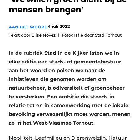
Privacy / Cookie statement
mensen brengen’
Vacature aanmelden
Video’s
4 juli 2022
AAN HET WOORD
Tekst door Elise Noyez
Fotografie door Stad Torhout
In de rubriek Stad in de Kijker laten we in
elke editie een stads- of gemeentebestuur
aan het woord en polsen we naar de
initiatieven die genomen worden om
natuurbeheer, biodiversiteit of groenbeheer
te versterken. Een ambitie die steeds in
relatie tot en in samenwerking met de lokale
bevolking verwezenlijkt moet worden, menen
ze in het West-Vlaamse Torhout.
Mobiliteit, Leefmilieu en Dierenwelzijn, Natuur