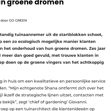
n groene dromen
e door GO GREEN
fstandig tuinaannemer uit de startblokken schoot,
op een zo ecologisch mogelijke manier klanten
e en het onderhoud van hun groene dromen. Zes jaar
N meer dan goed gevuld, met trouwe klanten in
ep doen op de groene vingers van het achtkoppig
g in huis om een kwalitatieve en persoonlijke service
den. “Mijn echtgenote Shana ontfermt zich over het
l ikzelf de strategische lijnen uitzet, contacten met
ekijk”, zegt ‘chief of gardening’ Giovanni.
oep op een tuinarchitect die klantenideeën op