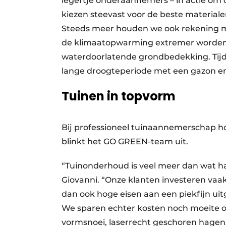
legertje onderaannemers – in actie om d
kiezen steevast voor de beste materiale
Steeds meer houden we ook rekening m
de klimaatopwarming extremer worden. I
waterdoorlatende grondbedekking. Tij
lange droogteperiode met een gazon e
Tuinen in topvorm
Bij professioneel tuinaannemerschap ho
blinkt het GO GREEN-team uit.
“Tuinonderhoud is veel meer dan wat h
Giovanni. “Onze klanten investeren vaak 
dan ook hoge eisen aan een piekfijn uit
We sparen echter kosten noch moeite o
vormsnoei, laserrecht geschoren hagen