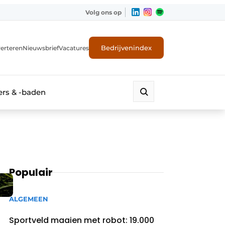
Volg ons op
Bedrijvenindex
erteren
Nieuwsbrief
Vacatures
rs & -baden
Populair
ALGEMEEN
Sportveld maaien met robot: 19.000