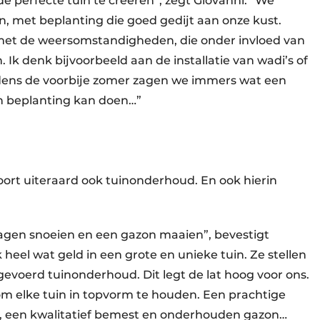
e perfecte tuin te creëren”, zegt Giovanni. “We
n, met beplanting die goed gedijt aan onze kust.
et de weersomstandigheden, die onder invloed van
k denk bijvoorbeeld aan de installatie van wadi’s of
dens de voorbije zomer zagen we immers wat een
n beplanting kan doen…”
ort uiteraard ook tuinonderhoud. En ook hierin
agen snoeien en een gazon maaien”, bevestigt
heel wat geld in een grote en unieke tuin. Ze stellen
gevoerd tuinonderhoud. Dit legt de lat hoog voor ons.
m elke tuin in topvorm te houden. Een prachtige
, een kwalitatief bemest en onderhouden gazon…