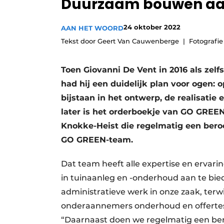
Duurzaam bouwen aa
Vacature aanmelden
24 oktober 2022
Video’s
AAN HET WOORD
Tekst door Geert Van Cauwenberge
Fotografi
Toen Giovanni De Vent in 2016 als zel
had hij een duidelijk plan voor ogen: 
bijstaan in het ontwerp, de realisati
later is het orderboekje van GO GREE
Knokke-Heist die regelmatig een bero
GO GREEN-team.
Dat team heeft alle expertise en ervarin
in tuinaanleg en -onderhoud aan te bie
administratieve werk in onze zaak, terwij
onderaannemers onderhoud en offertes b
“Daarnaast doen we regelmatig een ber