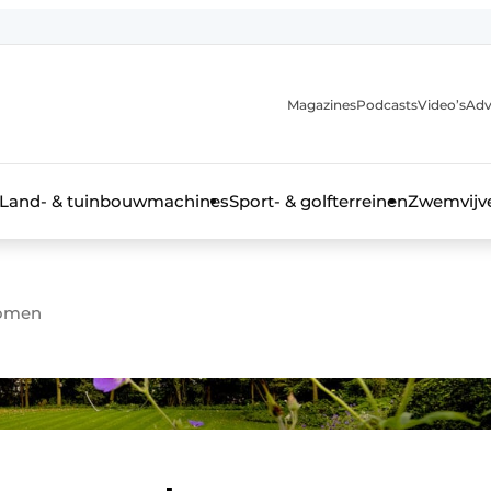
Magazines
Podcasts
Video’s
Adv
anmelding
Land- & tuinbouwmachines
Sport- & golfterreinen
Zwemvijve
romen
n groenprofessional